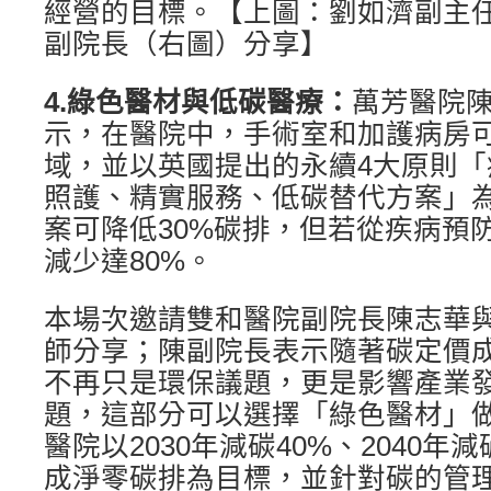
經營的目標。【上圖：劉如濟副主
副院長（右圖）分享】
4.
綠色醫材與低碳醫療：
萬芳醫院
示，在醫院中，手術室和加護病房
域，並以英國提出的永續4大原則
照護、精實服務、低碳替代方案」
案可降低30%碳排，但若從疾病預
減少達80%。
本場次邀請雙和醫院副院長陳志華
師分享；陳副院長表示隨著碳定價
不再只是環保議題，更是影響產業
題，這部分可以選擇「綠色醫材」
醫院以2030年減碳40%、2040年減
成淨零碳排為目標，並針對碳的管