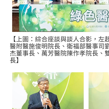
【上圖：綜合座談與談人合影，左
醫附醫施俊明院長、衛福部醫事司
杰董事長、萬芳醫院陳作孝院長、
長】