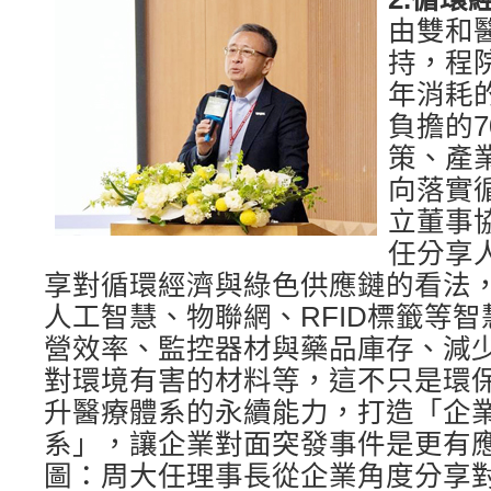
由雙和
持，程
年消耗
負擔的
策、產
向落實
立董事
任分享
享對循環經濟與綠色供應鏈的看法
人工智慧、物聯網、RFID標籤等
營效率、監控器材與藥品庫存、減
對環境有害的材料等，這不只是環
升醫療體系的永續能力，打造「企
系」，讓企業對面突發事件是更有
圖：周大任理事長從企業角度分享