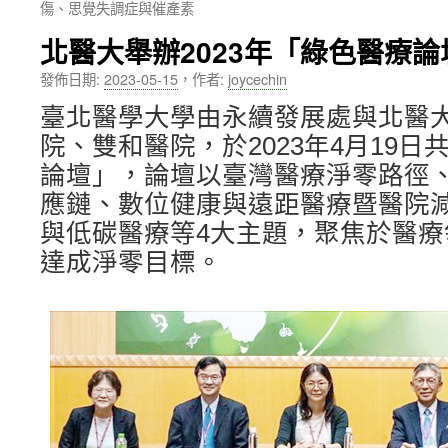
傷、思覺失調症與催產素
內
北醫大舉辦2023年「綠色醫療論
容
發佈日期:
2023-05-15
，
作者:
joycechin
臺北醫學大學由永續發展處與北醫
院、雙和醫院，於2023年4月19
論壇」，論壇以臺灣醫療淨零路徑
應鏈、數位健康與遠距醫療暨醫院
與低碳醫療等4大主題，聚焦於醫
達成淨零目標。