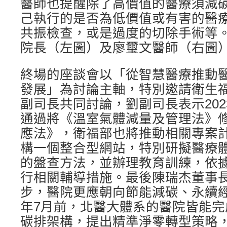
醫師也提醒除了高價值的醫療須減
己執行的是否為低價值或有害的醫
共振檢查，或是過度的切除手術等
院長（左圖）及廖璽文醫師（右圖
終場的座談會以「從智慧醫療推動
發展」為討論主軸，特別邀請衛生
副司長共同討論，劉副司長表示202
通過將《溫室氣體減量及管理法》
應法》，衛福部也將推動相關專案
構一個整合型網站，特別研擬醫療
的盤查方法，並辦理教育訓練，依
行相關輔導措施。最後陳瑞杰董事
步，醫院更應朝向節能減碳、永續
年7月前，北醫大體系的醫院皆能
碳排架構，提出精準淨零轉型策略