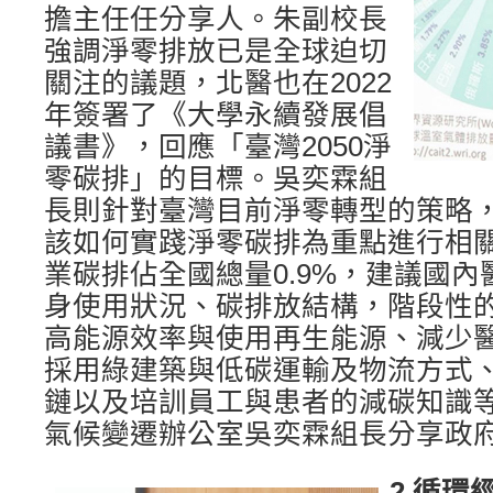
擔主任任分享人。朱副校長
強調淨零排放已是全球迫切
關注的議題，北醫也在2022
年簽署了《大學永續發展倡
議書》，回應「臺灣2050淨
零碳排」的目標。吳奕霖組
長則針對臺灣目前淨零轉型的策略
該如何實踐淨零碳排為重點進行相
業碳排佔全國總量0.9%，建議國
身使用狀況、碳排放結構，階段性
高能源效率與使用再生能源、減少
採用綠建築與低碳運輸及物流方式
鏈以及培訓員工與患者的減碳知識
氣候變遷辦公室吳奕霖組長分享政
2.循