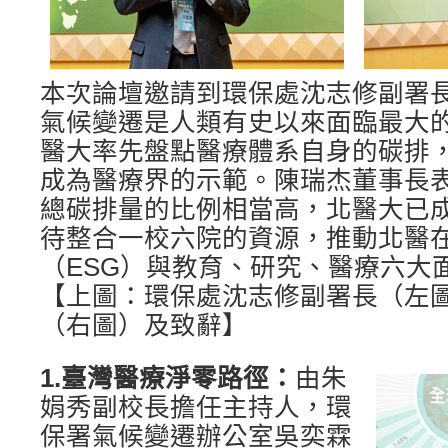
本次論壇邀請到環保處沈志修副署
氣候變遷是人類有史以來面臨最大
醫大率先盤點醫療體系自身的碳排
成為醫療界的示範。陳瑞杰董事長
總碳排量的比例相當高，北醫大已
待整合一校六院的資源，推動北醫
（ESG）與教育、研究、醫療六大
【上圖：環保處沈志修副署長（左
（右圖）及致辭】
1.臺灣醫療淨零路徑：
由朱
娟秀副校長擔任主持人，環
保署氣候變遷辦公室吳奕霖