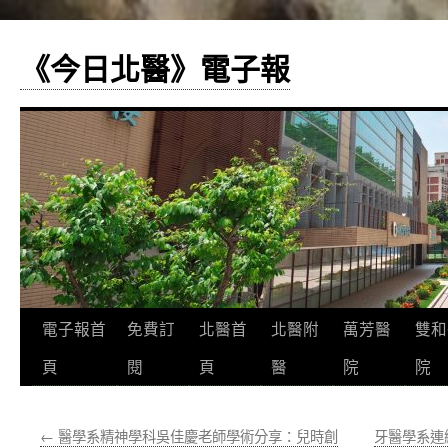
《今日北醫》電子報
跳
電子報首
免費訂
北醫首
北醫附
萬芳醫
雙和
至
頁
閱
頁
醫
院
院
主
←
醫學系精神學科吳佳慶老師學術分享：兒時創
牙醫學系連
要