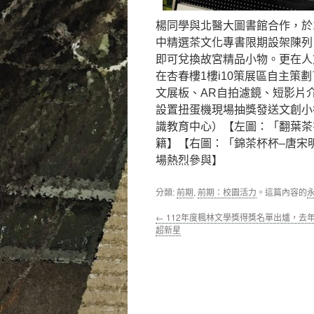
楊同學與北醫大圖書館合作，於
中精選茶文化專書限期設架陳列
即可兌換故宮精品小物。更在人文
在杏春樓1樓i10策展區自主
文展板、AR自拍濾鏡、短影片
設置扭蛋機現場抽獎發送文創小
識教育中心）【左圖：「翻葉茶
籍】【右圖：「錦茶杯杯–唐宋
場熱烈參與】
分類:
前期
,
前期：校園活力
。這篇內容的
←
112年度楓林文學獎得獎名單出爐，去
超新星