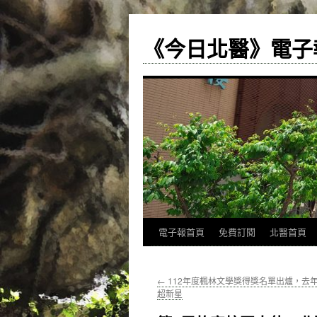
《今日北醫》電子
跳
電子報首頁
免費訂閱
北醫首頁
至
←
112年度楓林文學獎得獎名單出爐，去
主
超新星
要