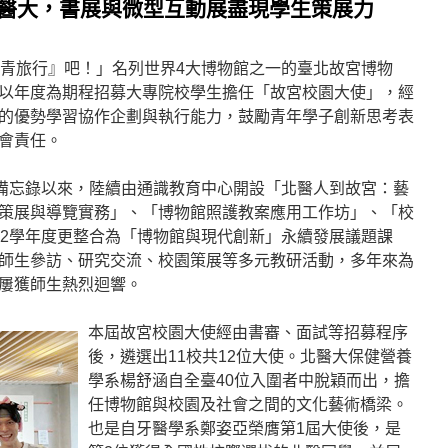
北醫大，書展與微型互動展盡現學生策展力
『青旅行』吧！」名列世界4大博物館之一的臺北故宮博物
以年度為期程招募大專院校學生擔任「故宮校園大使」，經
的優勢學習協作企劃與執行能力，鼓勵青年學子創新思考表
會責任。
作備忘錄以來，陸續由通識教育中心開設「北醫人到故宮：藝
策展與導覽實務」、「博物館照護教案應用工作坊」、「校
12學年度更整合為「博物館與現代創新」永續發展議題課
師生參訪、研究交流、校園策展等多元教研活動，多年來為
屢獲師生熱烈迴響。
本屆故宮校園大使經由書審、面試等招募程序
後，遴選出11校共12位大使。北醫大保健營養
學系楊舒涵自全臺40位入圍者中脫穎而出，擔
任博物館與校園及社會之間的文化藝術橋梁。
也是自牙醫學系鄭姿亞榮膺第1屆大使後，是