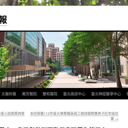
報
北醫附醫
萬芳醫院
雙和醫院
臺北癌症中心
臺北神經醫學中心
年度小說首獎再奪
本校榮獲112年度大專教職員員工網球錦標賽男子壯年組亞
軍
→