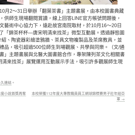
10月2～31日舉辦「翻葉茶書」主題書展，由本校圖書典藏
，供師生現場翻閱賞讀，線上回答LINE官方帳號問題後，
藝術中心協力下，遠赴故宮南院取材，於10月16～20日
策劃了「錦茶杯杯—唐宋明清來找茶」微型互動展。透過靜態圖
介紹、陶瓷器彩繪塗鴉牆、茶具文物複製品及茶席教具，並
禮品，吸引超過500位師生到場觀展、共學與同樂。（文/通
書」主題書展與北醫大圖書館合作，專架陳列茶文化相關書
明清來找茶」展覽運用互動展示手法，吸引許多觀展師生現
永久連結
。
年度小說首獎再奪
本校榮獲112年度大專教職員員工網球錦標賽男子壯年組亞
軍
→