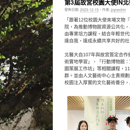
第3屆故宮校園大使IN
內
發佈日期:
2023-12-15
，
作者:
joycechin
容
「跟著12位校園大使來場文物
院，為推動博物館資源公共化，
由專業培力課程，結合年輕世代
達自我，達成永續共享共好的社
北醫大自107年與故宮簽定合
術實地學習」、「行動博物館：
園策展工作坊」等相關課程，1
群。並由人文藝術中心主責規劃
校園注入厚實的文化藝術養分，