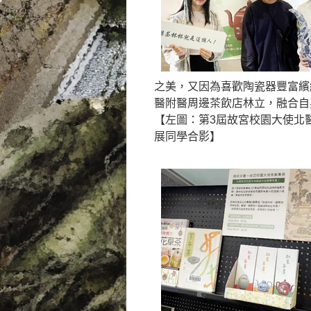
之美，又因為喜歡陶瓷器豐富繽
醫附醫周邊茶飲店林立，融合自
【左圖：第3屆故宮校園大使北
展同學合影】