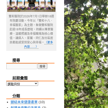
雙和醫院於2026年7月1日舉辦18週
年院慶活動，今年以「雙和十八．
幸福醫家」為主題，象徵雙和醫院
走過18年成長歷程，持續以專業醫
療、溫暖照護及幸福職場為核心價
值，讓病人、家屬、同仁及社區居
民都能感受到安心與幸福。
（更多
內容……）
搜尋
前期彙整
前
期
分類
彙
整
鏈結未來健康產業
(10)
創建未來數位生態系
(2)