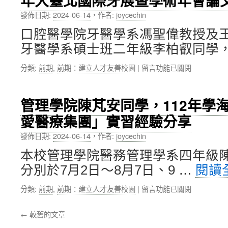
年大臺北國際牙展暨學術年會論
系
書，
發佈日期:
2024-06-14
，
作者:
joycechin
楊
開
素
啟
口腔醫學院牙醫學系馮聖偉教授及
卿
跨
牙醫學系碩士班二年級李柏叡同學，
主
區
任，
教
在
分類:
前期
,
前期：建立人才友善校園
|
留言功能已關閉
榮
育
〈口
獲
交
腔
第
流
醫
50
新
管理學院陳芃安同學，112年學
學
屆
里
愛醫療集團」實習經驗分享
院
營
程〉
李
養
中
發佈日期:
2024-06-14
，
作者:
joycechin
柏
學
叡、
會
本校管理學院醫務管理學系四年級陳
余
營
分別於7月2日～8月7日、9 …
閱讀
靜
養
婕、
學
在
分類:
前期
,
前期：建立人才友善校園
|
留言功能已關閉
楊
術
〈管
宇
研
理
心
究
←
較舊的文章
學
同
傑