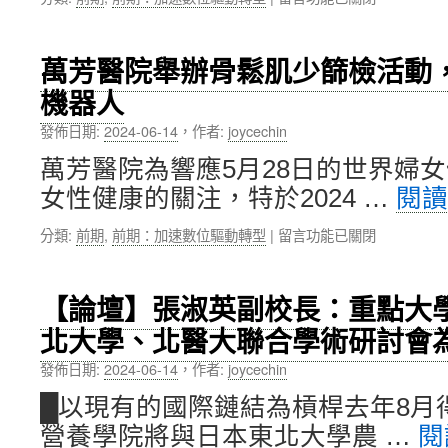
〈北
邁
醫
向
大
數
萬芳醫院舉辦骨鬆肌少篩檢活動，
歡
位
機器人
度
轉
64
型
發佈日期:
2024-06-14
，
作者:
joycechin
週
之
年
路〉
萬芳醫院為響應5月28日的世界婦
校
中
女性健康的關注，特於2024 …
閱
慶，
「AI
在
分類:
前期
,
前期：加速數位驅動轉型
|
留言功能已關閉
for
〈萬
All
芳
,
醫
All
【論壇】張淑英副校長：重點大
院
with
北大學、北醫大聯合學術研討會
舉
AI」
辦
智
發佈日期:
2024-06-14
，
作者:
joycechin
骨
慧
鬆
大
█以現有的國際鏈結為槓桿去年8月得
肌
學
營養學院將與日本東北大學農 …
閱
少
引