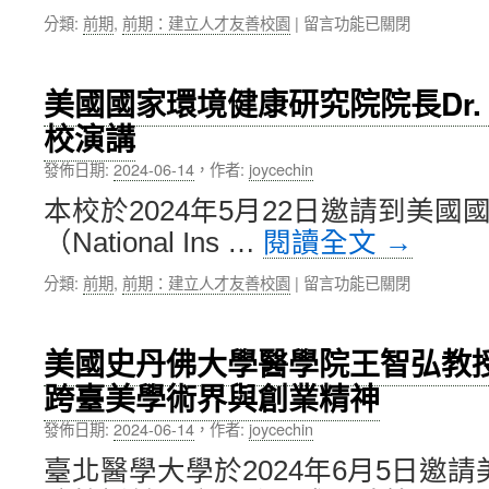
～
學、
在
分類:
前期
,
前期：建立人才友善校園
|
留言功能已關閉
「蛻」
北
〈「TMU
蝶
醫
ONE
展
大
Campus
翅〉
美國國家環境健康研究院院長Dr. Ri
聯
運
中
合
校演講
動
學
大
發佈日期:
2024-06-14
，
作者:
joycechin
術
會」
研
溫
本校於2024年5月22日邀請到美
討
馨
會
（National Ins …
閱讀全文
→
登
為
場，
例〉
在
分類:
前期
,
前期：建立人才友善校園
|
留言功能已關閉
展
中
〈美
現
國
活
國
力
美國史丹佛大學醫學院王智弘教
家
與
跨臺美學術界與創業精神
環
創
境
意〉
發佈日期:
2024-06-14
，
作者:
joycechin
健
中
康
臺北醫學大學於2024年6月5日邀
研