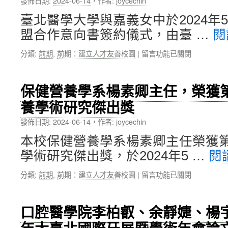
發佈日期:
2024-06-14
，
作者:
joycechin
處
開
方
展！〉
臺北醫學大學與嘉義女中於2024年
箋
中
盟合作意向書簽約儀式，由臺 …
閱
課
程，
在
分類:
前期
,
前期：建立人才友善校園
|
留言功能已關閉
並
〈本
與
校
博
與
館
保健營養學系楊素卿主任，榮獲第
嘉
跨
養學術研究傑出獎
義
界
女
合
發佈日期:
2024-06-14
，
作者:
joycechin
中
作
簽
找
本校保健營養學系楊素卿主任榮獲第
訂
回
學術研究傑出獎，於2024年5 …
閱
策
孩
略
子
在
分類:
前期
,
前期：建立人才友善校園
|
留言功能已關閉
聯
的
〈保
盟
專
健
合
注
營
作
力〉
口腔醫學院李柏叡、余靜婕、楊宇
養
意
中
學
向