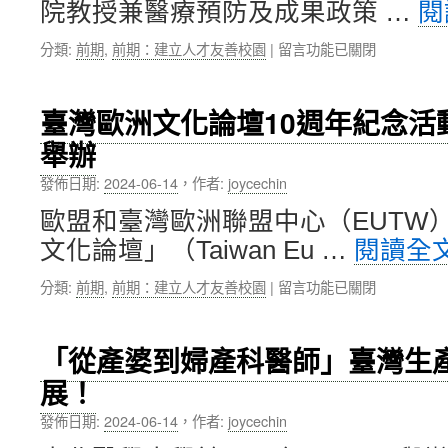
院教授兼醫療預防及成果政策 …
閱
究
院
在
分類:
前期
,
前期：建立人才友善校園
|
留言功能已關閉
院
〈美
長
國
Dr.
史
Rick
臺灣歐洲文化論壇10週年紀念活
丹
Woychik
舉辦
佛
蒞
大
校
發佈日期:
2024-06-14
，
作者:
joycechin
學
演
醫
講〉
歐盟和臺灣歐洲聯盟中心（EUTW
學
中
文化論壇」（Taiwan Eu …
閱讀全
院
王
在
分類:
前期
,
前期：建立人才友善校園
|
留言功能已關閉
智
〈臺
弘
灣
教
歐
授
「從產婆到婦產科醫師」臺灣生
洲
蒞
展！
文
校
化
演
發佈日期:
2024-06-14
，
作者:
joycechin
論
講，
壇
談