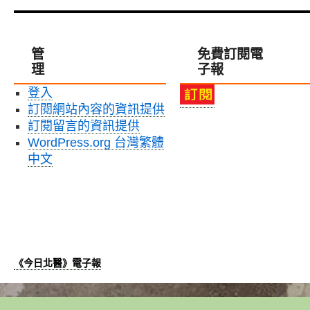
院
學，
出
陳
獲
獎〉
芃
2024
中
安
年
管
免費訂閱電
同
大
理
子報
學，
臺
112
北
登入
年
國
訂閱網站內容的資訊提供
學
際
海
訂閱留言的資訊提供
牙
築
展
WordPress.org 台灣繁體
夢
暨
中文
計
學
畫
術
「美
年
國
會
仁
論
愛
文
醫
競
《今日北醫》電子報
療
賽
集
冠
團」
亞
實
軍〉