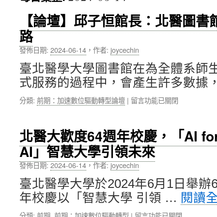
內
【論壇】邱子恒館長：北醫圖書
路
容
發佈日期:
2024-06-14
，
作者:
joycechin
臺北醫學大學圖書館在為全體系師
式服務的過程中，會產生許多數據，
在
分類:
前期：加速數位驅動轉型論壇
|
留言功能已關閉
〈【論
壇】
邱
北醫大歡度64週年校慶，「AI for All
子
AI」智慧大學引領未來
恒
館
發佈日期:
2024-06-14
，
作者:
joycechin
長：
北
臺北醫學大學於2024年6月1日舉辦
醫
年校慶以「智慧大學 引領 …
閱讀
圖
書
在
分類:
前期
,
前期：加速數位驅動轉型
|
留言功能已關閉
館