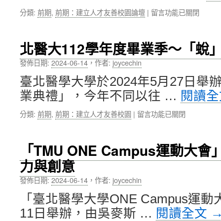
篩
領
在
分類:
前期
,
前期：建立人才友善校園論壇
|
留言功能已關閉
檢
未
〈【論
活
來〉
壇】
動，
中
張
首
北醫大112學年度畢業季～「蛻
淑
次
英
引
發佈日期:
2024-06-14
，
作者:
joycechin
副
進
臺北醫學大學於2024年5月27日舉
校
AI
長：
問
業典禮」，今年不同以往 …
閱讀
重
答
點
機
在
分類:
前期
,
前期：建立人才友善校園
|
留言功能已關閉
大
器
〈北
學
人〉
醫
策
中
大
「TMU ONE Campus運動
略
112
聯
力與創意
學
盟
年
—
發佈日期:
2024-06-14
，
作者:
joycechin
度
以
畢
「臺北醫學大學ONE Campus運動
東
業
北
11日舉辦，由吳麥斯 …
閱讀全文
季
大