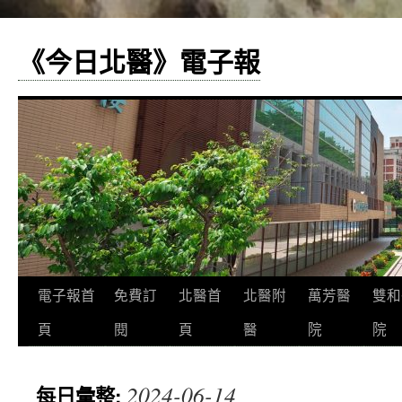
《今日北醫》電子報
跳
電子報首
免費訂
北醫首
北醫附
萬芳醫
雙和
至
頁
閱
頁
醫
院
院
主
2024-06-14
每日彙整:
要