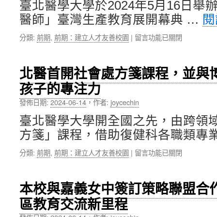
臺北醫學大學於2024年5月16日
10
橫
醫師」臺灣生產教育展開幕典 …
閱
週
跨
年
臺
在
分類:
前期
,
前期：建立人才友善校園
|
留言功能已關閉
紀
美
〈「從
念
學
產
活
術
婆
動，
界
北醫首開社會處方箋課程，並與
到
在
與
孩子的專注力
婦
北
創
產
醫
業
發佈日期:
2024-06-14
，
作者:
joycechin
科
大
精
醫
隆
神〉
臺北醫學大學開全國之先，由跨領
師」
重
中
方箋」課程，借助復健科各職類專業
臺
舉
灣
辦〉
在
分類:
前期
,
前期：建立人才友善校園
|
留言功能已關閉
生
中
〈北
產
醫
教
首
育
本校與嘉義女中簽訂策略聯盟合
開
展，
區教育交流新里程
社
正
會
式