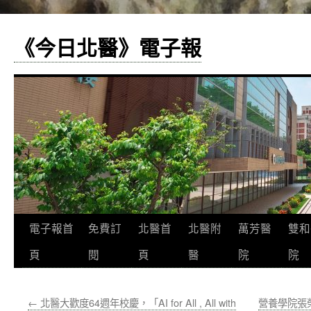
《今日北醫》電子報
跳
電子報首
免費訂
北醫首
北醫附
萬芳醫
雙和
至
頁
閱
頁
醫
院
院
主
←
北醫大歡度64週年校慶，「AI for All , All with
營養學院張
要