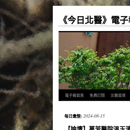
《今日北醫》電子
跳
電子報首頁
免費訂閱
北醫首頁
至
2024-08-15
每日彙整:
主
【論壇】萬芳醫院溫玉
要