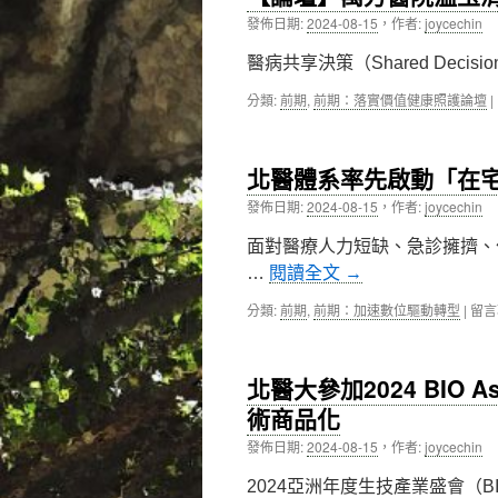
發佈日期:
2024-08-15
，
作者:
joycechin
內
醫病共享決策（Shared Decisio
容
分類:
前期
,
前期：落實價值健康照護論壇
|
北醫體系率先啟動「在
發佈日期:
2024-08-15
，
作者:
joycechin
面對醫療人力短缺、急診擁擠、
…
閱讀全文
→
在
分類:
前期
,
前期：加速數位驅動轉型
|
留言
〈北
醫
體
北醫大參加2024 BIO
系
率
術商品化
先
發佈日期:
2024-08-15
，
作者:
joycechin
啟
動
2024亞洲年度生技產業盛會（BIO
「在