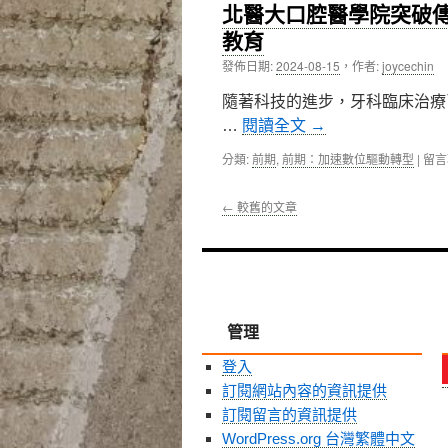
中
北醫大口腔醫學院突破傳
一
院
間
超
教育
通
前
發佈日期:
2024-08-15
，
作者:
joycechin
過
部
審
署
隨著科技的進步，牙科臨床治療
核
～
的
以
…
閱讀全文
→
機
科
構〉
技
在
分類:
前期
,
前期：加速數位驅動轉型
|
留言
中
監
〈北
測
醫
←
較舊的文章
數
大
位
口
生
腔
物
醫
指
學
標，
院
讓
突
管理
極
破
早
傳
登入
期
統，
訂閱網站內容的資訊提供
失
引
智
進
訂閱留言的資訊提供
症
「Si
WordPress.org 台灣繁體中文
無
系