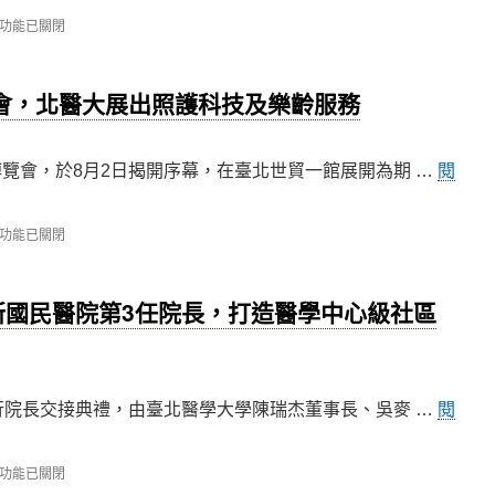
造
價
功能已關閉
值
醫
療〉
，
覽會，北醫大展出照護科技及樂齡服務
中
4
博覽會，於8月2日揭開序幕，在臺北世貿一館展開為期 …
閱
功能已關閉
24
新國民醫院第3任院長，打造醫學中心級社區
舉行院長交接典禮，由臺北醫學大學陳瑞杰董事長、吳麥 …
閱
功能已關閉