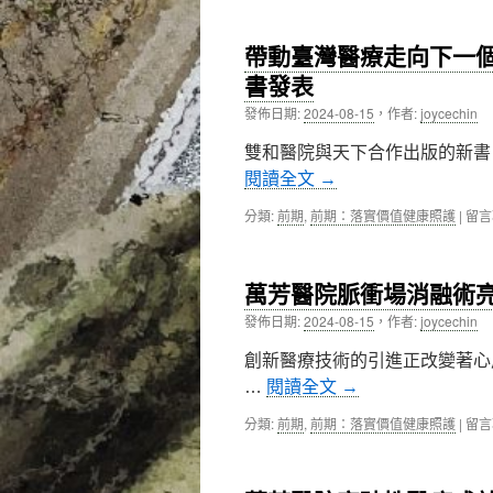
研
展
醫
技
出
大
術
帶動臺灣醫療走向下一
照
蘇
商
護
裕
書發表
品
科
謀
化〉
發佈日期:
2024-08-15
，
作者:
joycechin
技
教
中
及
授
雙和醫院與天下合作出版的新書《
樂
接
齡
任
閱讀全文
→
服
新
務〉
國
在
分類:
前期
,
前期：落實價值健康照護
|
留言
中
民
〈帶
醫
動
院
臺
萬芳醫院脈衝場消融術
第
灣
3
醫
發佈日期:
2024-08-15
，
作者:
joycechin
任
療
院
走
創新醫療技術的引進正改變著心
長，
向
…
閱讀全文
→
打
下
造
一
在
分類:
前期
,
前期：落實價值健康照護
|
留言
醫
個
〈萬
學
世
芳
中
紀，
醫
心
雙