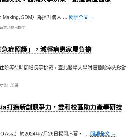
n Making, SDM）為提升病人 …
閱讀全文
→
在
留言功能已關閉
〈【論
壇】
萬
宅急症照護」，減輕病患家屬負擔
芳
醫
院
溫
住院等待時間增長等挑戰，臺北醫學大學附屬醫院率先啟動
玉
清
副
功能已關閉
院
長：
醫
病
 Asia打造新創競爭力，雙和校區助力產學研技
共
享
決
策，
創
 Asia）於2024年7月26日揭開序幕， …
閱讀全文
→