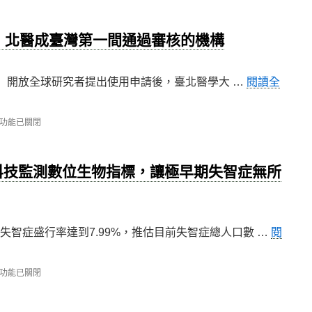
球申請，北醫成臺灣第一間通過審核的機構
〉
 Us）開放全球研究者提出使用申請後，臺北醫學大 …
閱讀全
功能已關閉
科技監測數位生物指標，讓極早期失智症無所
U，
失智症盛行率達到7.99%，推估目前失智症總人口數 …
閱
功能已關閉