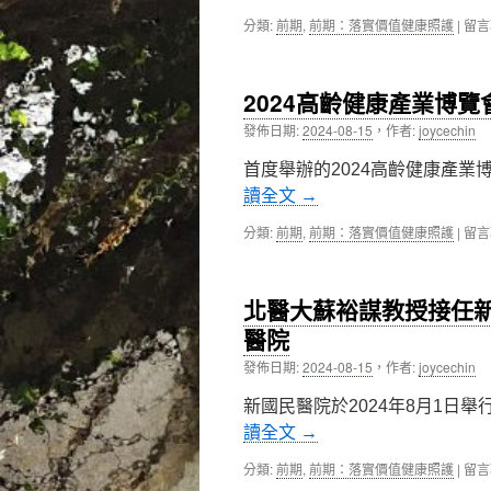
宅
在
分類:
前期
,
前期：落實價值健康照護
|
留言
急
〈北
症
醫
照
大
護」
2024高齡健康產業博
參
減
加
輕
發佈日期:
2024-08-15
，
作者:
joycechin
202
病
BIO
患
首度舉辦的2024高齡健康產業
Asia
家
讀全文
→
打
屬
造
負
在
分類:
前期
,
前期：落實價值健康照護
|
留言
新
擔〉
〈20
創
中
高
競
齡
爭
北醫大蘇裕謀教授接任
健
力，
康
醫院
雙
產
和
發佈日期:
2024-08-15
，
作者:
joycechin
業
校
博
區
新國民醫院於2024年8月1日
覽
助
會，
讀全文
→
力
北
產
醫
在
分類:
前期
,
前期：落實價值健康照護
|
留言
學
大
〈北