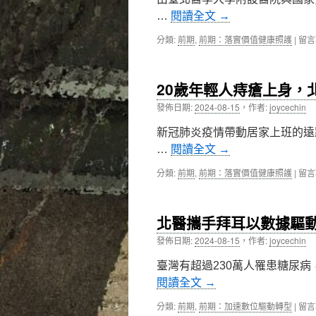
損
中
師
傷
…
閱讀全文
→
談
手
脊
術
在
分類:
前期
,
前期：落實價值健康照護
|
留言
椎
成
〈北
治
功
醫
療
完
附
大
20歲年輕人痔瘡上身，
成〉
醫
突
中
與
發佈日期:
2024-08-15
，
作者:
joycechin
破
台
「超
灣
新冠肺炎疫情帶動居家上班的遠
微
儀
創
…
閱讀全文
→
器
脊
科
椎
在
分類:
前期
,
前期：落實價值健康照護
|
留言
技
內
〈20
研
視
歲
究
鏡
年
中
北醫攜手拜耳以數據驅動
手
輕
心
術」
人
發佈日期:
2024-08-15
，
作者:
joycechin
舉
中
痔
辦
瘡
臺灣有超過230萬人罹患糖尿病
「國
上
研
閱讀全文
→
身，
醫
北
材
在
分類:
前期
,
前期：加速數位驅動轉型
|
留言
醫