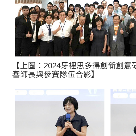
【上圖：2024牙裡思多得創新創
審師長與參賽隊伍合影】