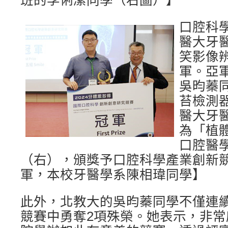
班的李俐潔同學（右圖）】
口腔科
醫大牙
笑影像辨
軍。亞
吳昀蓁同學
苔檢測
醫大牙
為「植
口腔醫
（右），頒獎予口腔科學產業創新競
軍，本校牙醫學系陳相瑋同學】
此外，北教大的吳昀蓁同學不僅連
競賽中勇奪2項殊榮。她表示，非