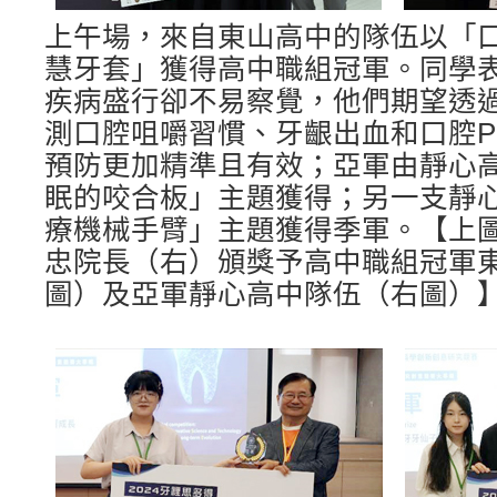
上午場，來自東山高中的隊伍以「
慧牙套」獲得高中職組冠軍。同學
疾病盛行卻不易察覺，他們期望透
測口腔咀嚼習慣、牙齦出血和口腔P
預防更加精準且有效；亞軍由靜心
眠的咬合板」主題獲得；另一支靜
療機械手臂」主題獲得季軍。【上
忠院長（右）頒獎予高中職組冠軍
圖）及亞軍靜心高中隊伍（右圖）