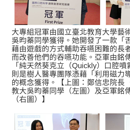
大專組冠軍由國立臺北教育大學藝
吳昀蓁同學獲得。她開發了一款「
藉由遊戲的方式輔助吞嚥困難的長
而改善他們的吞嚥功能。亞軍由銘
「純天然葵克立（Quickly）口腔
則是樹人醫專團隊憑藉「利用磁力
的概念獲得。【上圖：鄭信忠院長
教大吳昀蓁同學（左圖）及亞軍銘
（右圖）】