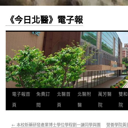
《今日北醫》電子報
跳
電子報首
免費訂
北醫首
北醫附
萬芳醫
雙和
至
頁
閱
頁
醫
院
院
主
←
本校新藥研發產業博士學位學程劉一謙同學與團
營養學院黃
要