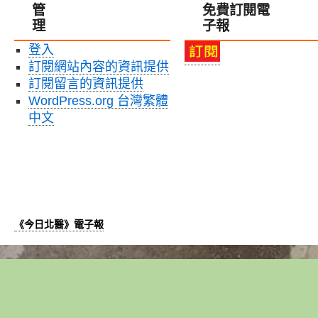
管
免費訂閱電
與
理
子報
東
北
登入
大
訂閱網站內容的資訊提供
學
舉
訂閱留言的資訊提供
辦
WordPress.org 台灣繁體
聯
中文
合
研
討
會，
攜
手
結
《今日北醫》電子報
盟
深
化
國
際
合
作〉