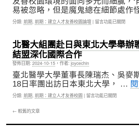
友善校園環境的面向多元而細膩，
問
醫
創
易被忽略，但是魔鬼總在細節處作怪
世，
療
新
萬
指
與
在
分類:
前期
,
前期：建立人才友善校園論壇
|
留言功能已關閉
芳
日
臨
〈【論
醫
可
床
壇】
院
待！〉
研
張
研
中
北醫大組團赴日與東北大學舉辦
究
淑
究
突
結盟深化國際合作
英
團
破〉
副
隊
中
發佈日期:
2024-10-15
，
作者:
joycechin
校
破
長：
解
臺北醫學大學董事長陳瑞杰、吳麥斯校
One
失
18日率團出訪日本東北大學， …
閱
campus
智
vs.
症
在
分類:
前期
,
前期：建立人才友善校園
|
留言功能已關閉
Campus
照
〈北
one……〉
護
醫
中
難
←
較舊的文章
大
題〉
組
中
團
赴
日