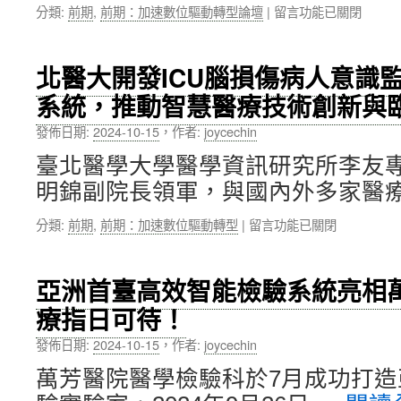
討
在
分類:
前期
,
前期：加速數位驅動轉型論壇
|
留言功能已關閉
病
會，
〈【論
人
跨
壇】
安
界
李
全
北醫大開發ICU腦損傷病人意識
交
岡
日〉
流
系統，推動智慧醫療技術創新與
遠
中
擘
副
發佈日期:
2024-10-15
，
作者:
joycechin
劃
校
未
長：
臺北醫學大學醫學資訊研究所李友
來
北
醫
明錦副院長領軍，與國內外多家醫療
醫
療
大
藍
在
分類:
前期
,
前期：加速數位驅動轉型
|
留言功能已關閉
醫
圖〉
〈北
療
中
醫
體
大
系
亞洲首臺高效智能檢驗系統亮相
開
完
療指日可待！
發
成
ICU
HIS
發佈日期:
2024-10-15
，
作者:
joycechin
腦
3.0
損
建
萬芳醫院醫學檢驗科於7月成功打
傷
置，