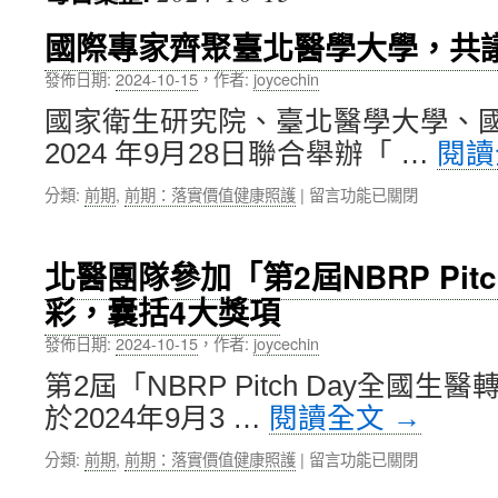
內
國際專家齊聚臺北醫學大學，共
容
發佈日期:
2024-10-15
，
作者:
joycechin
國家衛生研究院、臺北醫學大學、
2024 年9月28日聯合舉辦「 …
閱
在
分類:
前期
,
前期：落實價值健康照護
|
留言功能已關閉
〈國
際
專
北醫團隊參加「第2屆NBRP Pitc
家
彩，囊括4大獎項
齊
聚
發佈日期:
2024-10-15
，
作者:
joycechin
臺
北
第2屆「NBRP Pitch Day全國
醫
於2024年9月3 …
閱讀全文
→
學
大
在
分類:
前期
,
前期：落實價值健康照護
|
留言功能已關閉
學，
〈北
共