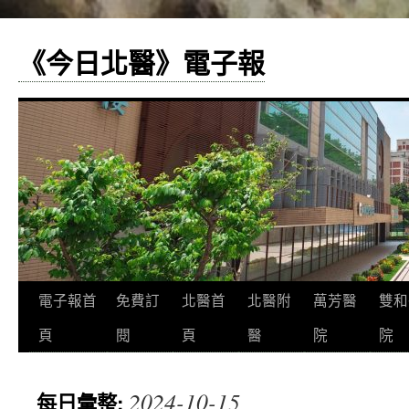
《今日北醫》電子報
跳
電子報首
免費訂
北醫首
北醫附
萬芳醫
雙和
至
頁
閱
頁
醫
院
院
主
2024-10-15
每日彙整:
要