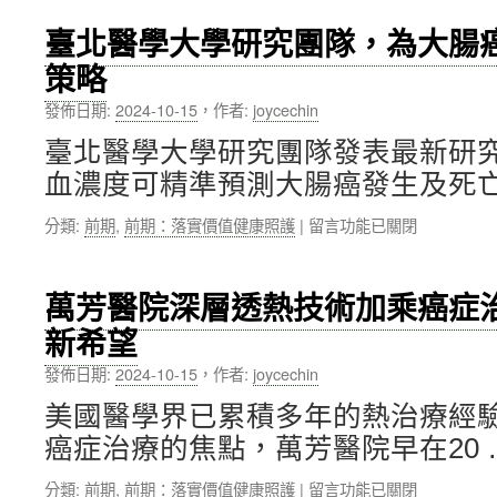
醫
議
團
遠
臺北醫學大學研究團隊，為大腸
隊
距
策略
參
醫
加
療
發佈日期:
2024-10-15
，
作者:
joycechin
「第
未
2
來〉
臺北醫學大學研究團隊發表最新研
屆
中
血濃度可精準預測大腸癌發生及死亡
NBRP
Pitch
在
分類:
前期
,
前期：落實價值健康照護
|
留言功能已關閉
Day」
〈臺
大
北
放
醫
異
萬芳醫院深層透熱技術加乘癌症
學
彩，
新希望
大
囊
學
括
發佈日期:
2024-10-15
，
作者:
joycechin
研
4
究
大
美國醫學界已累積多年的熱治療經
團
獎
癌症治療的焦點，萬芳醫院早在20 
隊，
項〉
為
中
在
分類:
前期
,
前期：落實價值健康照護
|
留言功能已關閉
大