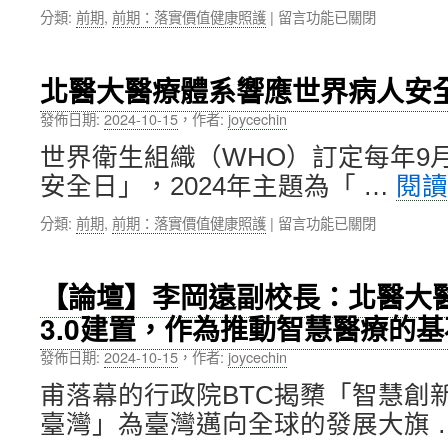
在
分類:
前期
,
前期：落實價值健康照護
|
留言功能已關閉
分
性
〈北
享
更
醫
保
年
附
膝
期〉
北醫大醫療體系響應世界病人安
醫
手
中
聯
術
發佈日期:
2024-10-15
，
作者:
joycechin
合
新
世界衛生組織（WHO）訂定每年9
8
觀
醫
念〉
安全日」，2024年主題為「 …
閱
學
中
會
在
分類:
前期
,
前期：落實價值健康照護
|
留言功能已關閉
等
〈北
舉
醫
辦
大
【論壇】李岡遠副校長：北醫大醫
首
醫
屆
3.0建置，作為推動智慧醫療的基
療
台
體
北
發佈日期:
2024-10-15
，
作者:
joycechin
系
醫
響
甫落幕的行政院BTC揭櫫「智慧創
學
應
會
臺灣」為臺灣邁向全球的發展大旗 
世
研
界