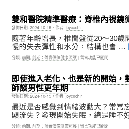
〈萬
腸
芳
癌
醫
精
雙和醫院精準醫療：脊椎內視鏡
院
準
深
醫
發佈日期:
2024-10-15
，
作者:
joycechin
層
療
隨著年齡增長，椎間盤從20～30
透
提
熱
供
慢的失去彈性和水分，結構也會 …
技
新
術
策
在
分類:
前期
,
前期：落實價值健康照護
|
留言功能已關閉
加
略〉
〈雙
乘
中
和
癌
醫
即使進入老化、也是新的開始，
症
院
治
師談男性更年期
精
療，
準
為
發佈日期:
2024-10-15
，
作者:
joycechin
醫
病
療：
最近是否感覺到情緒波動大？常常
人
脊
帶
顯流失？發現開始失眠，總是睡不好
椎
來
內
新
在
分類:
前期
,
前期：落實價值健康照護
|
留言功能已關閉
視