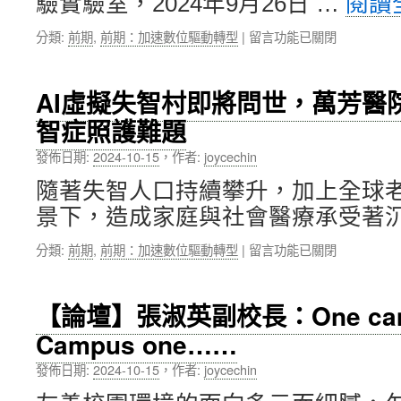
驗實驗室，2024年9月26日 …
閱讀
病
作
人
為
在
分類:
前期
,
前期：加速數位驅動轉型
|
留言功能已關閉
意
推
〈亞
識
動
洲
監
智
首
測
慧
AI虛擬失智村即將問世，萬芳醫
臺
及
醫
智症照護難題
高
預
療
效
後
的
發佈日期:
2024-10-15
，
作者:
joycechin
智
決
基
能
策
石〉
隨著失智人口持續攀升，加上全球
檢
支
中
景下，造成家庭與社會醫療承受著沉
驗
援
系
系
在
分類:
前期
,
前期：加速數位驅動轉型
|
留言功能已關閉
統
統，
〈AI
亮
推
虛
相
動
擬
萬
智
【論壇】張淑英副校長：One camp
失
芳
慧
Campus one……
智
醫
醫
村
院，
療
發佈日期:
2024-10-15
，
作者:
joycechin
即
精
技
將
準
術