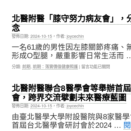
希
〈即
鏡
望〉
使
微
中
進
創
北醫附醫「膝守努力病友會」，
入
手
念
老
術〉
化、
中
發佈日期:
2024-10-15
，
作者:
joycechin
也
是
一名61歲的男性因左膝關節疼痛、
新
形成O型腿，嚴重影響日常生活而 
的
開
在
分類:
前期
,
前期：落實價值健康照護
|
留言功能已關閉
始，
〈北
雙
醫
和
附
醫
北醫附醫聯合8醫學會等舉辦首
醫
院
會，跨界交流擘劃未來醫療藍圖
「膝
董
守
劭
發佈日期:
2024-10-15
，
作者:
joycechin
努
偉
力
醫
由臺北醫學大學附設醫院與8家醫
病
師
首屆台北醫學會研討會於2024 …
友
談
會」，
男