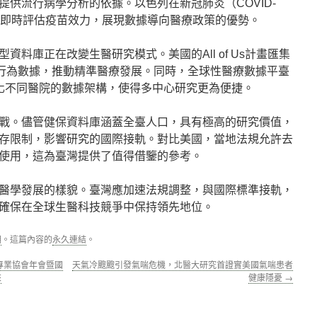
供流行病學分析的依據。以色列在新冠肺炎（COVID-
據即時評估疫苗效力，展現數據導向醫療政策的優勢。
資料庫正在改變生醫研究模式。美國的All of Us計畫匯集
與行為數據，推動精準醫療發展。同時，全球性醫療數據平臺
」標準化不同醫院的數據架構，使得多中心研究更為便捷。
戰。儘管健保資料庫涵蓋全臺人口，具有極高的研究價值，
存限制，影響研究的國際接軌。對比美國，當地法規允許去
使用，這為臺灣提供了值得借鑒的參考。
醫學發展的樣貌。臺灣應加速法規調整，與國際標準接軌，
確保在全球生醫科技競爭中保持領先地位。
期
。這篇內容的
永久連結
。
專業協會年會暨國
天氣冷颼颼引發氣喘危機，北醫大研究首證實美國氣喘患者
來
健康隱憂
→