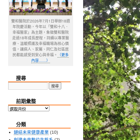
雙和醫院於2026年7月1日舉辦18週
年院慶活動，今年以「雙和十八．
幸福醫家」為主題，象徵雙和醫院
走過18年成長歷程，持續以專業醫
療、溫暖照護及幸福職場為核心價
值，讓病人、家屬、同仁及社區居
民都能感受到安心與幸福。
（更多
內容……）
搜尋
前期彙整
前
期
分類
彙
整
鏈結未來健康產業
(10)
創建未來數位生態系
(2)