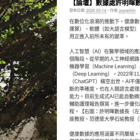
【論壇】數據處許明暉
內
發佈日期:
2025-03-14
，
作者:
joycechin
容
在數位化浪潮的推動下，健康數
運算）、軟體（如大語言模型）
用正進入前所未有的變革。
人工智慧（AI）在醫學領域的
個階段。從早期的人工神經網路
機器學習（Machine Learnin
（Deep Learning），2022
（ChatGPT）橫空出世，AI
斷的準確度，也在人類語言處理
能力。目前生成式AI已能自動
輔助護理報告撰寫，進一步優化
程。【右圖：許明暉數據長（左
座教授、范德堡大學石瑜教授（
健康數據的應用涵蓋不同層級。