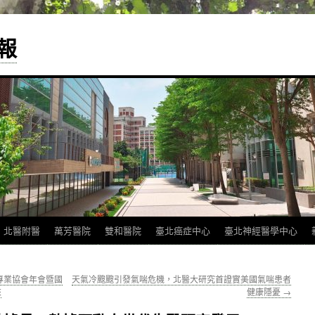
報
北醫附醫
萬芳醫院
雙和醫院
臺北癌症中心
臺北神經醫學中心
專業協會年會暨國
天氣冷颼颼引發氣喘危機，北醫大研究首證實美國氣喘患者
來
健康隱憂
→