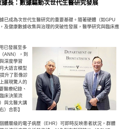
數據長：數據驅動次世代生醫研究發展
據已成為次世代生醫研究的重要基礎。隨著硬體（如GPU
，及健康數據收集與治理的突破性發展，醫學研究與臨床應
應用已發展至多
（ANN），到
g）與深度學習
年11月大語言模型
不僅提升了影像診
上展現驚人的
摘要醫療紀錄、
臨床決策流
）與北醫大講
右）合影】
個體層級的電子病歷（EHR）可即時反映患者狀況，群體