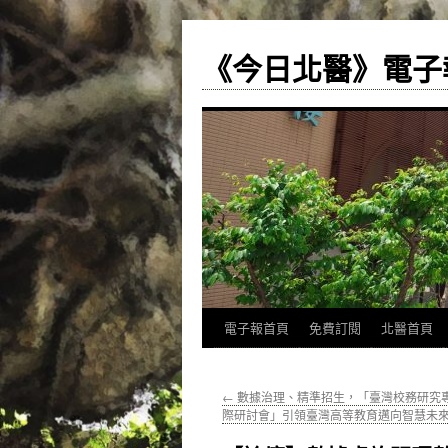
《今日北醫》電子
跳
電子報首頁
免費訂閱
北醫首頁
至
←
數據治理、精準招生，「臺灣校務研究
主
際研討會」引領臺灣高等教育邁向智慧未
要