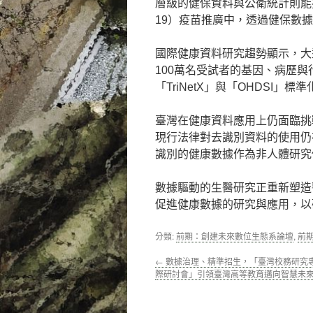
層級的健保資料與公衛統計則能提
19）疫苗推廣中，透過健保數
國際健康資料研究趨勢顯示，大型
100萬名受試者的基因、病歷
「TriNetX」與「OHDSI
臺灣在健康資料應用上仍面臨挑
現行法律對去識別資料的使用仍
識別的健康數據作為非人體研究
數據驅動的生醫研究正重新塑造
促進健康數據的研究與應用，以
分類:
前期：創建未來數位生態系論壇
,
前
←
數據治理、精準招生，「臺灣校務研究
際研討會」引領臺灣高等教育邁向智慧未