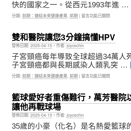
快的國家之一。從西元1993年進 …
口
生
腔
技
在
分類:
前期：鏈結未來健康產業
,
前期
|
留言功能已關閉
照
創
〈雙
護
新〉
和
中
中
醫
心」，
雙和醫院讓您3分鐘搞懂HPV
院
雙
高
和
發佈日期:
2025-04-15
，
作者:
joycechin
齡
醫
子宮頸癌每年導致全球超過34萬人
整
院
合
深
子宮頸癌都與長期感染人類乳突 …
門
耕
診，
16
在
分類:
前期：鏈結未來健康產業
,
前期
|
留言功能已關閉
提
年
〈雙
供
並
和
長
獲
醫
籃球愛好者重傷難行，萬芳醫院
者
台
院
友
灣
讓他再戰球場
讓
善
永
您
服
發佈日期:
2025-04-15
，
作者:
joycechin
續
3
務
行
分
35歲的小豪（化名）是名熱愛籃球
及
動
鐘