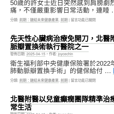
50歲的許女士近日突然感到肩膀劇
吸
健
痛，不僅嚴重影響日常活動，連睡 
衰
讓
竭，
他
在
分類:
前期：鏈結未來健康產業
,
前期
|
留言功能已關閉
竟
再
〈家
是
戰
務
小
球
勞
細
場〉
先天性心臟病治療免開刀，北醫
動
胞
中
脈瓣置換術執行醫院之一
惹
肺
禍？
癌
發佈日期:
2025-04-15
，
作者:
joycechin
50
惹
歲
禍，
衛生福利部中央健康保險署於2022
婦
萬
肺動脈瓣置換手術」的健保給付 …
肩
芳
痛
醫
在
分類:
前期：鏈結未來健康產業
,
前期
|
留言功能已關閉
難
院
〈先
忍，
楊
天
萬
善
性
芳
堯
北醫附醫以兒童癲癇團隊精準治
心
醫
醫
常生活
臟
院
師
病
復
提