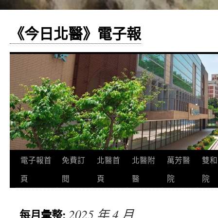
《今日北醫》電子報
跳
電子報首
免費訂
北醫首
北醫附
萬芳醫
雙和
至
頁
閱
頁
醫
院
院
主
2025 年 4 月
每月彙整:
要