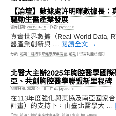
內
【論壇】數據處許明暉數據長：
驅動生醫產業發展
容
發佈日期:
2025-04-15
，
作者:
joycechin
真實世界數據（Real-World Dat
醫產業創新與 …
閱讀全文
→
在
分類:
前期：鏈結未來健康產業論壇
,
前期
|
留言功能已關閉
〈【論
壇】
數
北醫大主辦2025年胸腔醫學國
據
亞、共創胸腔醫學聯盟新里程碑
處
許
發佈日期:
2025-04-15
，
作者:
joycechin
明
暉
在113年度強化與東協及南亞國家
數
計畫）的支持下，由臺北醫學大 …
據
長：
在
分類:
前期：鏈結未來健康產業
,
前期
|
留言功能已關閉
真