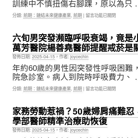
用
獎
訓練中不慎扭傷右腳踝，原以為只 
搞
藥
肯
懂
指
定〉
在
分類:
前期：鏈結未來健康產業
,
前期
|
留言功能已關閉
HPV〉
導
中
〈籃
中
等〉
球
中
愛
六旬男突發瀕臨呼吸衰竭，竟是
好
萬芳醫院楊善堯醫師提醒戒菸是
者
重
發佈日期:
2025-04-15
，
作者:
joycechin
傷
難
年約60歲的男性因突發性呼吸困難
行，
院急診室。病人到院時呼吸費力、 
萬
芳
在
分類:
前期：鏈結未來健康產業
,
前期
|
留言功能已關閉
醫
〈六
院
旬
以
男
微
家務勞動惹禍？50歲婦肩痛難忍
突
創
學部醫師精準治療助恢復
發
手
瀕
術
發佈日期:
2025-04-15
，
作者:
joycechin
臨
與
呼
復