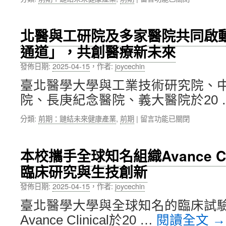
〈北
實
醫
世
大
界
北醫與工研院及多家醫院共同啟
主
健
通道」，共創醫療新未來
辦
康
2025
數
發佈日期:
2025-04-15
，
作者:
joycechin
年
據
胸
驅
臺北醫學大學與工業技術研究院、
腔
動
院、長庚紀念醫院、義大醫院於20 
醫
生
學
醫
在
分類:
前期：鏈結未來健康產業
,
前期
|
留言功能已關閉
國
產
〈北
際
業
醫
研
發
與
討
展〉
本校攜手全球知名組織Avance Cl
工
會，
中
臨床研究與生技創新
研
鏈
院
結
發佈日期:
2025-04-15
，
作者:
joycechin
及
東
多
南
臺北醫學大學與全球知名的臨床試
家
亞、
Avance Clinical於20 …
閱讀全文
→
醫
共