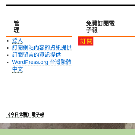
護
問
理
題，
學
小
院
心
管
免費訂閱電
引
腎
理
子報
領
臟
創
疾
登入
新
病
訂閱網站內容的資訊提供
教
找
育，
訂閱留言的資訊提供
上
首
門〉
WordPress.org 台灣繁體
創
中
中文
360
度
VR
臨
終
護
理
《今日北醫》電子報
影
片〉
中