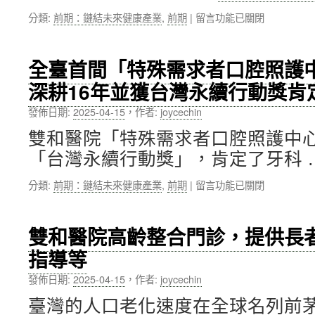
院
創
在
分類:
前期：鏈結未來健康產業
,
前期
|
留言功能已關閉
共
胸
〈本
同
腔
校
啟
醫
攜
動
學
全臺首間「特殊需求者口腔照護
手
「臨
聯
深耕16年並獲台灣永續行動獎肯
全
床
盟
球
試
新
發佈日期:
2025-04-15
，
作者:
joycechin
知
驗
里
名
綠
程
雙和醫院「特殊需求者口腔照護中心
組
色
碑〉
「台灣永續行動獎」，肯定了牙科 
織
通
中
Avance
道」，
在
分類:
前期：鏈結未來健康產業
,
前期
|
留言功能已關閉
Clinical，
共
〈全
加
創
臺
速
醫
首
亞
療
雙和醫院高齡整合門診，提供長
間
洲
新
指導等
「特
臨
未
殊
床
來〉
發佈日期:
2025-04-15
，
作者:
joycechin
需
研
中
求
究
臺灣的人口老化速度在全球名列前
者
與