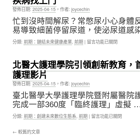
疾病找上門
籲
童
院
發佈日期:
2025-04-15
，
作者:
joycechin
爸
重
之
媽
回
一〉
忙到沒時間解尿？常憋尿小心身體
留
正
中
易導致細菌停留尿道，使泌尿道感染
意
常
兒
生
在
分類:
前期：鏈結未來健康產業
,
前期
|
留言功能已關閉
童
活〉
〈新
性
中
國
早
民
熟，
北醫大護理學院引領創新教育，首
醫
及
護理影片
院
時
提
把
發佈日期:
2025-04-15
，
作者:
joycechin
醒
握
民
治
臺北醫學大學護理學院暨附屬醫院
眾
療
完成一部360度「臨終護理」虛擬 
不
黃
要
金
在
分類:
前期：創建未來數位生態系
,
前期
|
留言功能已關閉
輕
期〉
〈北
忽
中
醫
漏
←
較舊的文章
大
尿