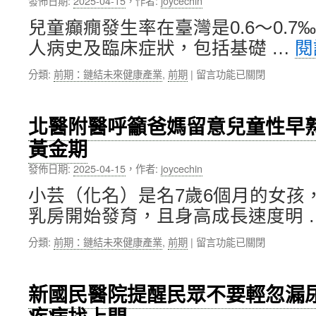
發佈日期:
2025-04-15
，
作者:
joycechin
治
健
醒
療
醫
戒
兒童癲癇發生率在臺灣是0.6～0.
免
學
菸
人病史及臨床症狀，包括基礎 …
閱
開
部
是
刀，
醫
關
在
分類:
前期：鏈結未來健康產業
,
前期
|
留言功能已關閉
北
師
鍵〉
〈北
醫
精
中
醫
附
準
附
醫
治
北醫附醫呼籲爸媽留意兒童性早
醫
為
療
黃金期
以
心
助
兒
導
恢
發佈日期:
2025-04-15
，
作者:
joycechin
童
管
復〉
癲
肺
中
小芸（化名）是名7歲6個月的女孩
癇
動
乳房開始發育，且身高成長速度明 
團
脈
隊
瓣
在
分類:
前期：鏈結未來健康產業
,
前期
|
留言功能已關閉
精
置
〈北
準
換
醫
治
術
附
療，
執
新國民醫院提醒民眾不要輕忽漏
醫
助
行
呼
病
醫