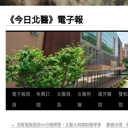
《今日北醫》電子報
跳
電子報首
免費訂
北醫首
北醫附
萬芳醫
雙和
至
頁
閱
頁
醫
院
院
主
←
洗腎風險提前30分鐘預警，北醫大與緯創醫學革
數據治理、
要