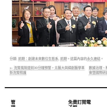
分類:
前期：創建未來數位生態系
,
前期
。這篇內容的
永久連結
。
←
洗腎風險提前30分鐘預警，北醫大與緯創醫學革
數據治理、
新洗腎照護
會暨國際研
管
免費訂閱電