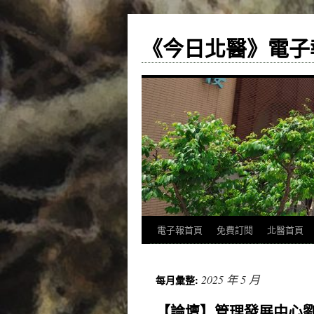
《今日北醫》電子
跳
電子報首頁
免費訂閱
北醫首頁
至
2025 年 5 月
每月彙整:
主
【論壇】管理發展中心
要