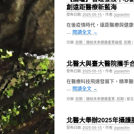
創遠距醫療新藍海
內
發佈日期:
2025-05-15
，
作者:
joycechin
容
在後疫情時代，遠距醫療與健康
…
閱讀全文
→
分類:
前期：鏈結未來健康產業論壇
,
前期
|
北醫大與臺大醫院攜手
發佈日期:
2025-05-15
，
作者:
joycechin
在醫療科技飛速發展下，精準醫
…
閱讀全文
→
在
分類:
前期：鏈結未來健康產業
,
前期
|
留言
〈北
醫
大
北醫大舉辦2025年攝
與
臺
發佈日期:
2025-05-15
，
作者:
joycechin
大