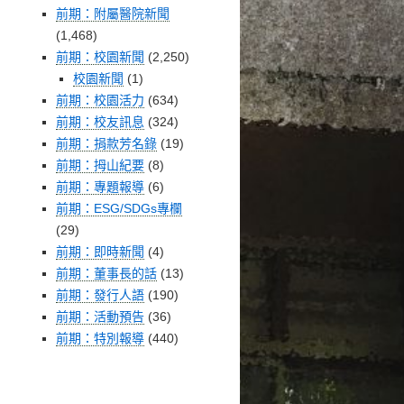
前期：附屬醫院新聞
(1,468)
前期：校園新聞
(2,250)
校園新聞
(1)
前期：校園活力
(634)
前期：校友訊息
(324)
前期：捐款芳名錄
(19)
前期：拇山紀要
(8)
前期：專題報導
(6)
前期：ESG/SDGs專欄
(29)
前期：即時新聞
(4)
前期：董事長的話
(13)
前期：發行人語
(190)
前期：活動預告
(36)
前期：特別報導
(440)