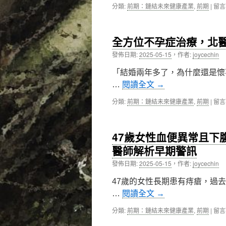
未
策
院
在
分類:
前期：鏈結未來健康產業
,
前期
|
留言
來
略，
長
〈全
臨
助
從
方
床
七
數
位
治
旬
據
全方位不孕症治療，北
兒
療
翁
到
癌
發佈日期:
2025-05-15
，
作者:
joycechin
新
重
實
照
希
拾
踐
護
「結婚兩年多了，為什麼還是懷
望〉
含
拓
先
中
飴
展
…
閱讀全文
→
驅，
弄
國
北
孫
在
際
分類:
前期：鏈結未來健康產業
,
前期
|
留言
醫
之
〈全
醫
附
樂〉
方
療
醫
中
位
數
打
47歲女性血便異常且下
不
位
造
孕
新
醫師解析早期警訊
兒
症
藍
童
發佈日期:
2025-05-15
，
作者:
joycechin
治
圖
健
療，
中
康
47歲的女性長期患有痔瘡，過
北
新
醫
…
閱讀全文
→
希
附
望〉
醫
在
分類:
前期：鏈結未來健康產業
,
前期
|
留言
中
生
〈47