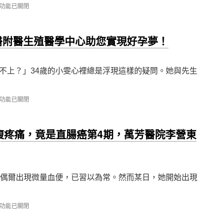
功能已關閉
：
醫附醫生殖醫學中心助您實現好孕夢！
，
不上？」34歲的小雯心裡總是浮現這樣的疑問。她與先生
功能已關閉
腹疼痛，竟是直腸癌第4期，萬芳醫院李營東
〉
去偶爾出現微量血便，已習以為常。然而某日，她開始出現
功能已關閉