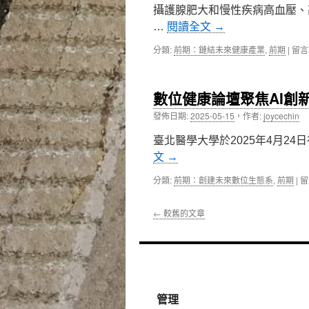
諮
攝護腺肥大和慢性疾病高血壓、
肌
以
商，
肉
「長
…
閱讀全文
→
雙
與
效
和
骨
型
在
分類:
前期：鏈結未來健康產業
,
前期
|
留言
醫
質〉
心
〈新
院
中
室
國
為
輔
民
生
數位健康論壇聚焦AI創
助
醫
命
器
院
發佈日期:
2025-05-15
，
作者:
joycechin
尊
植
以
嚴
入
雷
臺北醫學大學於2025年4月24
與
手
射
愛
文
→
術」
微
畫
成
創
下
在
分類:
前期：創建未來數位生態系
,
前期
|
留
功
新
最
〈
搶
技
溫
位
救〉
術，
←
較舊的文章
暖
健
中
解
的
康
決
註
論
男
腳〉
壇
人
中
聚
排
焦
尿
AI
管理
困
創