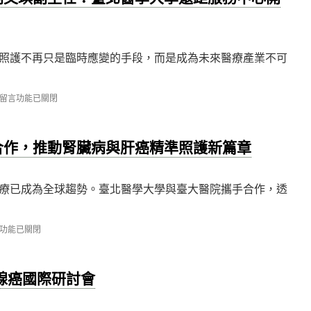
照護不再只是臨時應變的手段，而是成為未來醫療產業不可
在
留言功能已關閉
〈【論
壇】
管
合作，推動腎臟病與肝癌精準照護新篇章
理
發
展
中
療已成為全球趨勢。臺北醫學大學與臺大醫院攜手合作，透
心
劉
文
功能已關閉
琪
副
主
任：
護腺癌國際研討會
臺
北
醫