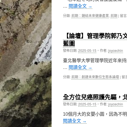
縮
…
閱讀全文
→
怎
麼
在
分類:
前期：鏈結未來健康產業
,
前期
|
留言
辦？
〈本
北
校
醫
附
【論壇】管理學院郭乃
大
屬
保
醫
藍圖
健
院
發佈日期:
2025-05-15
，
作者:
joycechin
營
以
養
個
臺北醫學大學管理學院近年來持
學
人
系
化
…
閱讀全文
→
臺
多
美
模
在
分類:
前期：創建未來數位生態系論壇
|
留
合
式
〈
作
微
壇
揭
創
管
全方位兒癌照護先驅，
密：
腰
理
天
椎
學
發佈日期:
2025-05-15
，
作者:
joycechin
然
痠
院
物
痛
郭
10個月大的女嬰小圓，因為不
帶
控
乃
閱讀全文
→
來
制
文