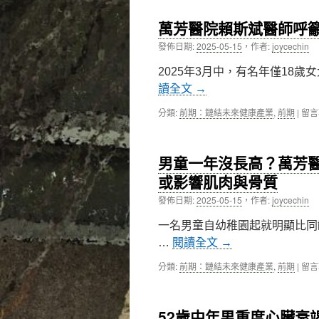
殖
歲
醫
女
萬芳醫院賴斯斌醫師呼
學
性
中
血
發佈日期:
2025-05-15
，
作者:
joycechin
心
便
助
異
2025年3月中，有名年僅18
您
常
讀全文
→
實
且
現
下
在
分類:
前期：鏈結未來健康產業
,
前期
|
留言
好
腹
〈萬
孕
疼
芳
夢！
痛，
醫
中
竟
男童一年沒長高？萬芳
院
是
賴
或影響肌肉與骨質
直
斯
腸
發佈日期:
2025-05-15
，
作者:
joycechin
斌
癌
醫
第
一名男童自幼稚園起就明顯比同
師
4
呼
…
閱讀全文
→
期，
籲：
萬
卵
在
分類:
前期：鏈結未來健康產業
,
前期
|
留言
芳
巢
〈男
醫
囊
童
院
腫
一
李
52歲中年男重度心臟衰
不
年