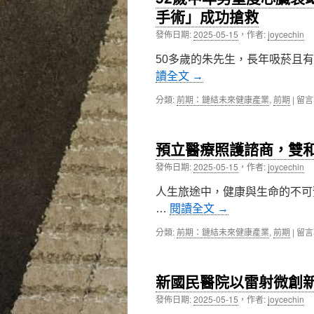
營
是
沒
手術」成功搶救
東
熟
長
醫
發佈日期:
2025-05-15
，
作者:
joycechin
齡
高？
師
婦
萬
解
50多歲的朱先生，長年吸菸且有
女
芳
析
專
醫
讀全文
→
早
屬〉
院
期
中
凌
在
分類:
前期：鏈結未來健康產業
,
前期
|
留言
警
儀
〈52
訊〉
芝
歲
中
醫
中
預立醫療照護諮商，雙
師
年
揭
男
發佈日期:
2025-05-15
，
作者:
joycechin
「生
重
長
度
人生旅途中，健康與生命的不可
激
心
…
閱讀全文
→
素
臟
分
衰
在
分類:
前期：鏈結未來健康產業
,
前期
|
留言
泌
竭
〈預
不
病
立
足」
危，
醫
甚
雙
新國民醫院以雷射微創
療
或
和
照
發佈日期:
2025-05-15
，
作者:
joycechin
影
醫
護
響
院