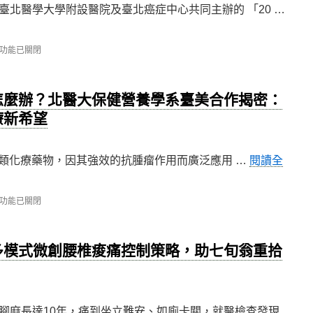
臺北醫學大學附設醫院及臺北癌症中心共同主辦的 「20 …
學
大
學
遠
功能已關閉
距
服
務
怎麼辦？北醫大保健營養學系臺美合作揭密：
中
心
療新希望
5
開
創
遠
種鉑金類化療藥物，因其強效的抗腫瘤作用而廣泛應用 …
閱讀全
距
醫
療
新
功能已關閉
藍
海〉
中
多模式微創腰椎痠痛控制策略，助七旬翁重拾
腳麻長達10年，痛到坐立難安、如廁卡關，就醫檢查發現