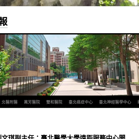
報
北醫附醫
萬芳醫院
雙和醫院
臺北癌症中心
臺北神經醫學中心
劉文琪副主任：臺北醫學大學遠距服務中心開