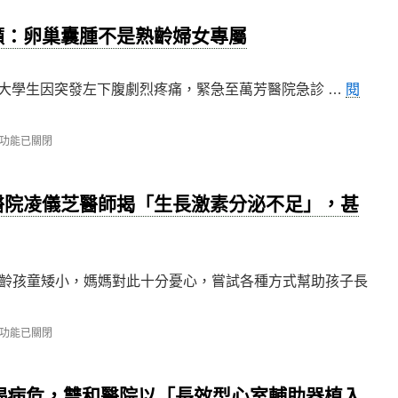
籲：卵巢囊腫不是熟齡婦女專屬
歲女大學生因突發左下腹劇烈疼痛，緊急至萬芳醫院急診 …
閱
功能已關閉
〉
醫院凌儀芝醫師揭「生長激素分泌不足」，甚
齡孩童矮小，媽媽對此十分憂心，嘗試各種方式幫助孩子長
功能已關閉
竭病危，雙和醫院以「長效型心室輔助器植入