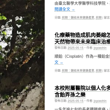
醫
由臺北醫學大學醫學科技學院、
院
閱讀全文
→
攜
手
在
分類:
前期：鏈結未來健康產業
,
前期
|
留言
合
〈北
作，
醫
推
大
動
化療藥物造成肌肉萎縮
舉
腎
辦
天然物帶來未來臨床治
臟
202
病
發佈日期:
2025-05-15
，
作者:
joycechin
年
與
攝
肝
順鉑（Cisplatin）作為一
護
癌
腺
文
→
精
癌
準
國
在
分類:
前期：鏈結未來健康產業
,
前期
|
留言
照
際
〈化
護
研
療
新
討
藥
篇
本校附屬醫院以個人化
會〉
物
章〉
中
造
含飴弄孫之樂
中
成
發佈日期:
2025-05-15
，
作者:
joycechin
肌
肉
一名年逾七旬的長者腰腿痠痛、
萎