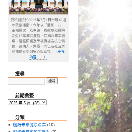
雙和醫院於2026年7月1日舉辦18週
年院慶活動，今年以「雙和十八．
幸福醫家」為主題，象徵雙和醫院
走過18年成長歷程，持續以專業醫
療、溫暖照護及幸福職場為核心價
值，讓病人、家屬、同仁及社區居
民都能感受到安心與幸福。
（更多
內容……）
搜尋
前期彙整
前
期
分類
彙
整
鏈結未來健康產業
(10)
創建未來數位生態系
(2)