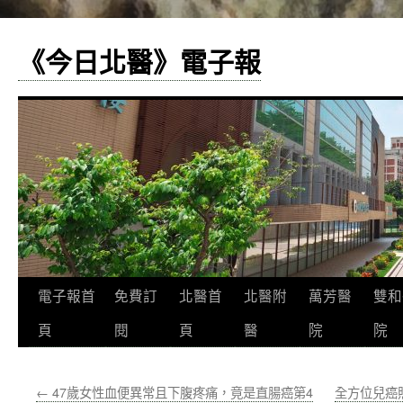
《今日北醫》電子報
跳
電子報首
免費訂
北醫首
北醫附
萬芳醫
雙和
至
頁
閱
頁
醫
院
院
主
←
47歲女性血便異常且下腹疼痛，竟是直腸癌第4
全方位兒癌
要