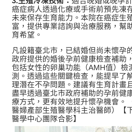
3.生殖冷凍技術：
適合晚婚或晚孕
癌症病人透過化療或手術前預先凍
未來保存生育能力。本院在癌症生
富，提供專業諮詢與治療服務，幫
育希望。
凡設籍臺北市，已結婚但尚未懷孕
政府提供的婚後孕前健康檢查補助
包括女性的卵巢功能（AMH值）檢
測。透過這些關鍵檢查，能提早了
理潛在不孕問題。建議有生育計畫
盡早透過臺北市政府補助的孕前健
療方式，更有效地提升懷孕機會。（
醫婦產部生殖醫學科主治醫師）【
醫學中心團隊合影】