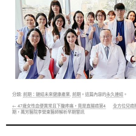
分類:
前期：鏈結未來健康產業
,
前期
。這篇內容的
永久連結
。
←
47歲女性血便異常且下腹疼痛，竟是直腸癌第4
全方位兒癌
期，萬芳醫院李營東醫師解析早期警訊