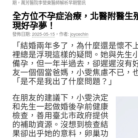
期，萬芳醫院李營東醫師解析早期警訊
內
全方位不孕症治療，北醫附醫生
容
現好孕夢！
發佈日期:
2025-05-15
，
作者:
joycechin
「結婚兩年多了，為什麼還是懷不上
裡總是浮現這樣的疑問。她與先生
備孕，但一年半過去，卻遲遲沒有
友一個個當爸媽，小雯焦慮不已，
「是不是我出了什麼問題？」
在朋友的建議下，小雯決定
和先生一起做婚後孕前健康
檢查，善用臺北市政府提供
的補助資源。沒想到檢查結
果卻出乎她的意料，卵巢功