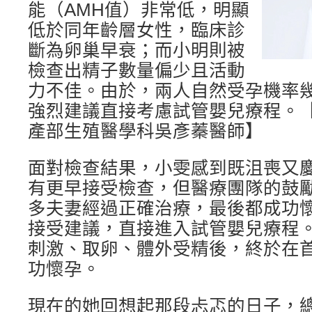
能（AMH值）非常低，明顯
低於同年齡層女性，臨床診
斷為卵巢早衰；而小明則被
檢查出精子數量偏少且活動
力不佳。由於，兩人自然受孕機率
強烈建議直接考慮試管嬰兒療程。
產部生殖醫學科吳彥蓁醫師】
面對檢查結果，小雯感到既沮喪又
有更早接受檢查，但醫療團隊的鼓
多夫妻經過正確治療，最後都成功
接受建議，直接進入試管嬰兒療程
刺激、取卵、體外受精後，終於在
功懷孕。
現在的她回想起那段忐忑的日子，