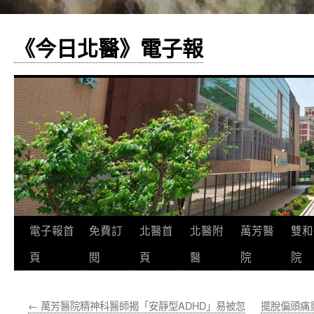
《今日北醫》電子報
跳
電子報首
免費訂
北醫首
北醫附
萬芳醫
雙和
至
頁
閱
頁
醫
院
院
主
←
萬芳醫院精神科醫師揭「安靜型ADHD」易被忽
擺脫偏頭痛
要