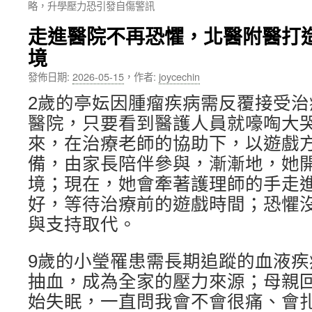
略，升學壓力恐引發自傷警訊
內
走進醫院不再恐懼，北醫附醫打
容
境
發佈日期:
2026-05-15
，
作者:
joycechin
2歲的亭妘因腫瘤疾病需反覆接受
醫院，只要看到醫護人員就嚎啕大
來，在治療老師的協助下，以遊戲
備，由家長陪伴參與，漸漸地，她
境；現在，她會牽著護理師的手走
好，等待治療前的遊戲時間；恐懼
與支持取代。
9歲的小瑩罹患需長期追蹤的血液疾
抽血，成為全家的壓力來源；母親
始失眠，一直問我會不會很痛、會