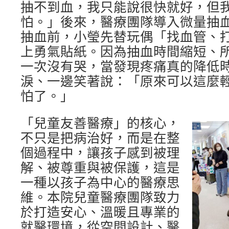
抽不到血，我只能說很快就好，但
怕。」後來，醫療團隊導入微量抽
抽血前，小瑩先替玩偶「找血管、
上勇氣貼紙。因為抽血時間縮短、
一次沒有哭，當發現疼痛真的降低
淚、一邊笑著說：「原來可以這麼
怕了。」
「兒童友善醫療」的核心，
不只是把病治好，而是在整
個過程中，讓孩子感到被理
解、被尊重與被保護，這是
一種以孩子為中心的醫療思
維。本院兒童醫療團隊致力
於打造安心、溫暖且專業的
就醫環境，從空間設計、醫