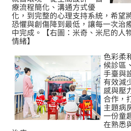
療流程簡化、溝通方式優
化，到完整的心理支持系統，希望
恐懼與創傷降到最低，讓每一次治
中完成。【右圖：米奇、米尼的人
情緒】
色彩柔
候診區
手臺與
有效減
感與壓
合作，
主題病
一份童
在熟悉