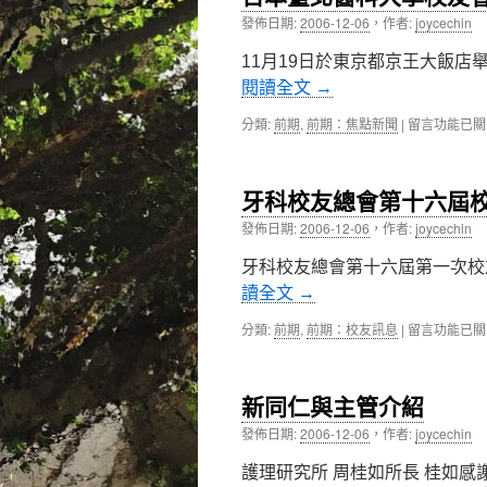
發佈日期:
2006-12-06
，
作者:
joycechin
內
11月19日於東京都京王大飯店
容
閱讀全文
→
在
分類:
前期
,
前期：焦點新聞
|
留言功能已關
〈日
本
臺
牙科校友總會第十六屆
北
醫
發佈日期:
2006-12-06
，
作者:
joycechin
科
大
牙科校友總會第十六屆第一次校友
學
讀全文
→
校
友
在
分類:
前期
,
前期：校友訊息
|
留言功能已關
會
〈牙
懇
科
親
校
會
新同仁與主管介紹
友
記〉
總
發佈日期:
2006-12-06
，
作者:
joycechin
中
會
第
護理研究所 周桂如所長 桂如感
十