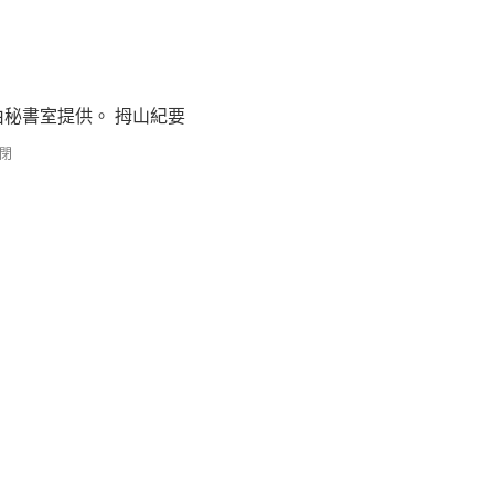
由秘書室提供。 拇山紀要
閉