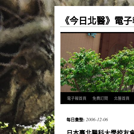
《今日北醫》電子
跳
電子報首頁
免費訂閱
北醫首頁
至
2006-12-06
每日彙整:
主
日本臺北醫科大學校友
要