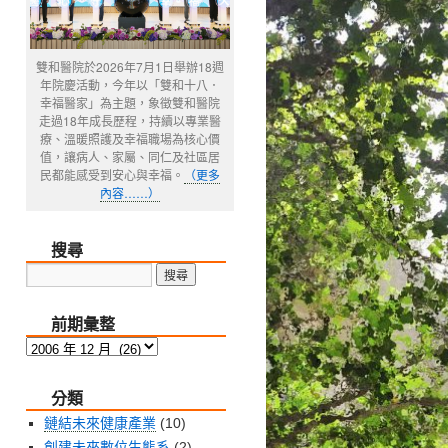
雙和醫院於2026年7月1日舉辦18週
年院慶活動，今年以「雙和十八．
幸福醫家」為主題，象徵雙和醫院
走過18年成長歷程，持續以專業醫
療、溫暖照護及幸福職場為核心價
值，讓病人、家屬、同仁及社區居
民都能感受到安心與幸福。
（更多
內容……）
搜尋
前期彙整
前
期
分類
彙
整
鏈結未來健康產業
(10)
創建未來數位生態系
(2)