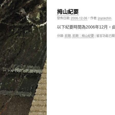
同
仁
拇山紀要
與
主
發佈日期:
2006-12-06
，
作者:
joycechin
管
介
以下紀要時間為2006年12月，
紹〉
中
在
分類:
前期
,
前期：拇山紀要
|
留言功能已關
〈拇
山
紀
要〉
中