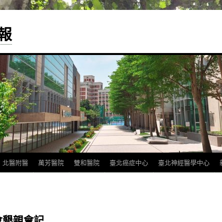
報
北醫附醫
萬芳醫院
雙和醫院
臺北癌症中心
臺北神經醫學中心
會懇親會記