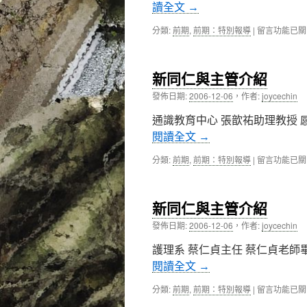
讀全文
→
六
屆
在
分類:
前期
,
前期：特別報導
|
留言功能已關
校
〈新
友
同
大
仁
會
新同仁與主管介紹
與
即
主
發佈日期:
2006-12-06
，
作者:
joycechin
將
管
舉
介
通識教育中心 張歆祐助理教授 
行〉
紹〉
中
閱讀全文
→
中
在
分類:
前期
,
前期：特別報導
|
留言功能已關
〈新
同
仁
新同仁與主管介紹
與
主
發佈日期:
2006-12-06
，
作者:
joycechin
管
介
護理系 蔡仁貞主任 蔡仁貞老
紹〉
閱讀全文
→
中
在
分類:
前期
,
前期：特別報導
|
留言功能已關
〈新