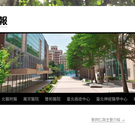
報
北醫附醫
萬芳醫院
雙和醫院
臺北癌症中心
臺北神經醫學中心
新同仁與主管介紹
→