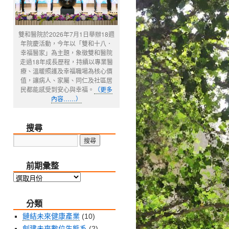
雙和醫院於2026年7月1日舉辦18週
年院慶活動，今年以「雙和十八．
幸福醫家」為主題，象徵雙和醫院
走過18年成長歷程，持續以專業醫
療、溫暖照護及幸福職場為核心價
值，讓病人、家屬、同仁及社區居
民都能感受到安心與幸福。
（更多
內容……）
搜尋
前期彙整
前
期
分類
彙
整
鏈結未來健康產業
(10)
創建未來數位生態系
(2)