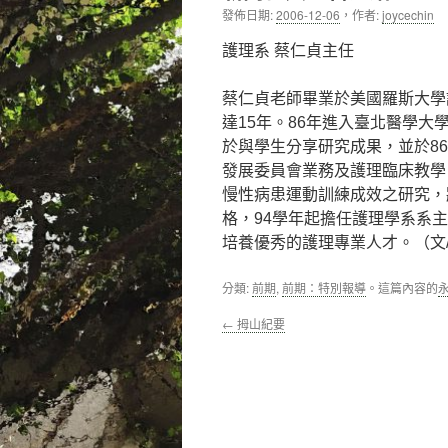
發佈日期:
2006-12-06
，
作者:
joycechin
內
護理系 蔡仁貞主任
容
蔡仁貞老師畢業於美國羅斯大學
達15年。86年進入臺北醫學
於與學生分享研究成果，並於8
發展委員會業務及護理臨床教學
慢性病患運動訓練成效之研究，
格，94學年起擔任護理學系系
培養優秀的護理專業人才。（文
分類:
前期
,
前期：特別報導
。這篇內容的
←
拇山紀要