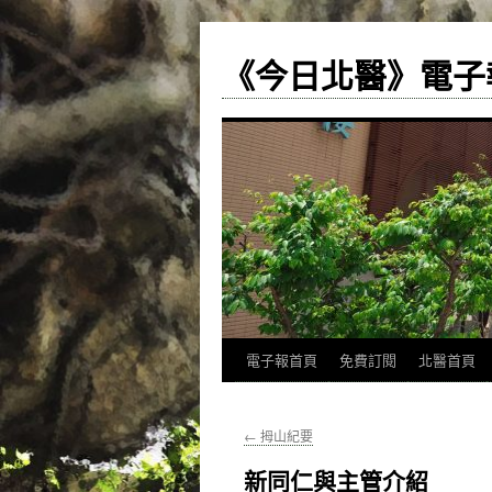
《今日北醫》電子
跳
電子報首頁
免費訂閱
北醫首頁
至
←
拇山紀要
主
新同仁與主管介紹
要