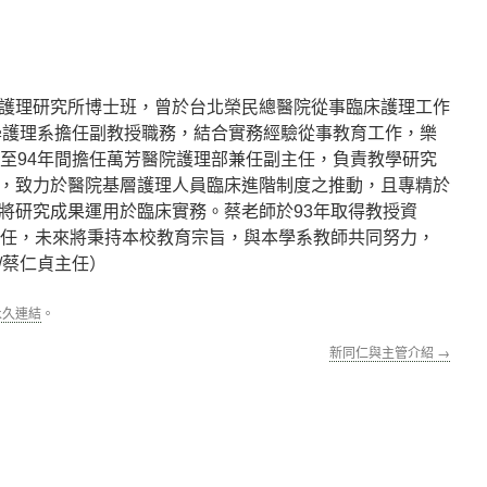
護理研究所博士班，曾於台北榮民總醫院從事臨床護理工作
大學護理系擔任副教授職務，結合實務經驗從事教育工作，樂
6至94年間擔任萬芳醫院護理部兼任副主任，負責教學研究
，致力於醫院基層護理人員臨床進階制度之推動，且專精於
將研究成果運用於臨床實務。蔡老師於93年取得教授資
主任，未來將秉持本校教育宗旨，與本學系教師共同努力，
/蔡仁貞主任）
永久連結
。
新同仁與主管介紹
→