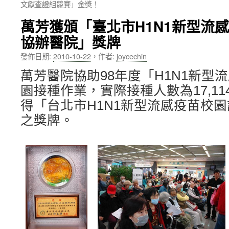
文獻查證組競賽」金獎！
內
萬芳獲頒「臺北市H1N1新型流
容
協辦醫院」獎牌
發佈日期:
2010-10-22
，
作者:
joycechin
萬芳醫院協助98年度「H1N1新型
園接種作業，實際接種人數為17,1
得「台北市H1N1新型流感疫苗校
之獎牌。