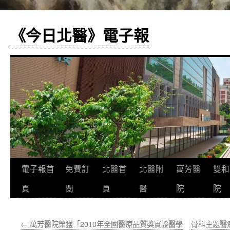
《今日北醫》電子報
跳
電子報首
免費訂
北醫首
北醫附
萬芳醫
雙和
至
頁
閱
頁
醫
院
院
主
←
萬芳醫院榮獲「2010年全國醫療品質獎實證醫學
骨科主題醫
要