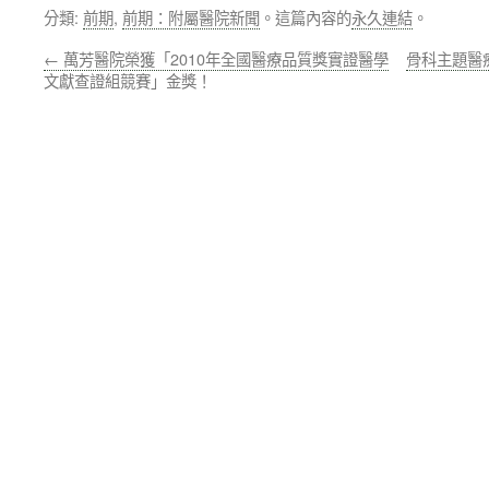
分類:
前期
,
前期：附屬醫院新聞
。這篇內容的
永久連結
。
←
萬芳醫院榮獲「2010年全國醫療品質獎實證醫學
骨科主題醫
文獻查證組競賽」金獎！