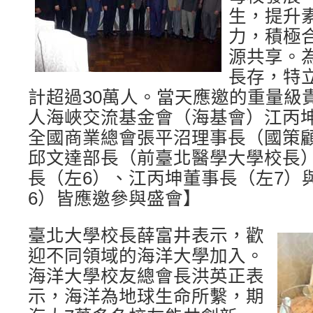
生，提升
力，積極
源共享。
長存，特
計超過30萬人。當天應邀的重量級
人海峽交流基金會（海基會）江丙
全國商業總會張平沼理事長（國策
邱文達部長（前臺北醫學大學校長
長（左6）、江丙坤董事長（左7）
6）皆應邀參與盛會】
臺北大學校長薛富井表示，歡
迎不同領域的海洋大學加入。
海洋大學校友總會長洪英正表
示，海洋為地球生命所繫，期