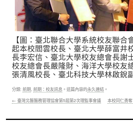
【圖：臺北聯合大學系統校友聯合
起本校閻雲校長、臺北大學薛富井
長李宏信、臺北大學校友總會長謝
校友總會長嚴隆財、海洋大學校友
張清風校長、臺北科技大學林啟銳
分類:
前期
,
前期：校友訊息
。這篇內容的
永久連結
。
←
臺灣北醫醫務管理協會第5屆第2次理監事會議
本校同仁勇奪