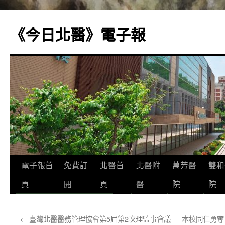
《今日北醫》電子報
跳
電子報首
免費訂
北醫首
北醫附
萬芳醫
雙和
至
頁
閱
頁
醫
院
院
主
←
臺灣北醫醫務管理協會第5屆第2次理監事會議
本校同仁勇奪
要