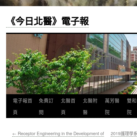
《今日北醫》電子報
跳
電子報首
免費訂
北醫首
北醫附
萬芳醫
雙和
至
頁
閱
頁
醫
院
院
主
←
Receptor Engineering in the Development of
2019護理學
要