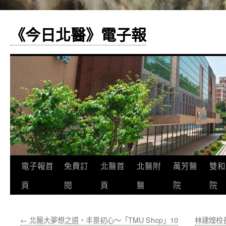
《今日北醫》電子報
跳
電子報首
免費訂
北醫首
北醫附
萬芳醫
雙和
至
頁
閱
頁
醫
院
院
主
←
北醫大夢想之道‧丰景初心～「TMU Shop」10
林建煌校
要