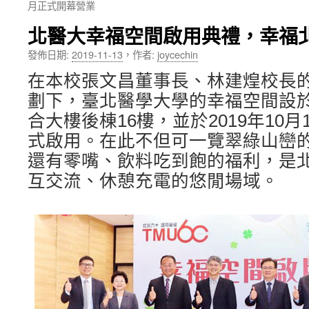
月正式開幕營業
內
北醫大幸福空間啟用典禮，幸福
容
發佈日期:
2019-11-13
，
作者:
joycechin
在本校張文昌董事長、林建煌校長
劃下，臺北醫學大學的幸福空間設
合大樓後棟16樓，並於2019年10月
式啟用。在此不但可一覽翠綠山巒
還有零嘴、飲料吃到飽的福利，是
互交流、休憩充電的悠閒場域。