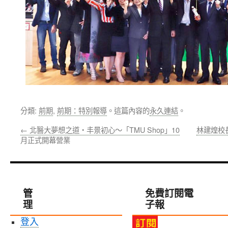
分類:
前期
,
前期：特別報導
。這篇內容的
永久連結
。
←
北醫大夢想之道‧丰景初心～「TMU Shop」10
林建煌校
月正式開幕營業
管
免費訂閱電
理
子報
登入