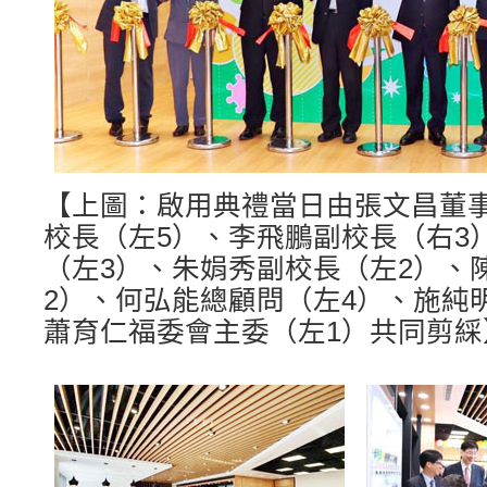
【上圖：啟用典禮當日由張文昌董
校長（左5）、李飛鵬副校長（右3
（左3）、朱娟秀副校長（左2）、
2）、何弘能總顧問（左4）、施純
蕭育仁福委會主委（左1）共同剪綵