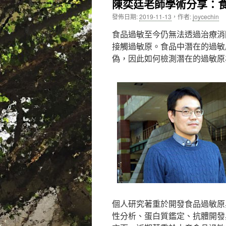
陳奕廷老師學術分享：
內
發佈日期:
2019-11-13
，
作者:
joycechin
容
食品過敏至今仍無法透過治療消
接觸過敏原。食品中潛在的過敏
偽，因此如何檢測潛在的過敏原
個人研究著重於開發食品過敏原
性分析、蛋白質鑑定、抗體開發