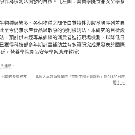
原作為檢測法開發的目標。【左圖：營養學院食品安全學系
生物種類繁多、各個物種之間蛋白質特性與胺基酸序列差異
此至今仍無水產食品過敏原的便利檢測法。本研究的目標設
法，預計供未經專業訓練的消費者進行現場檢測，以降低日
已獲得科技部多年期計畫補助並有多篇研究成果發表於國際
奕廷，營養學院食品安全學系助理教授）
永久連結
。
，召開校長暨校友
北醫大卓越領導學院「首期中階主管課程」於9月29日啟
動！
→