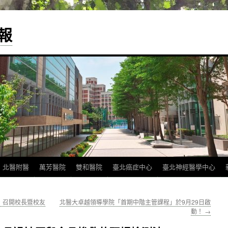
報
北醫附醫
萬芳醫院
雙和醫院
臺北癌症中心
臺北神經醫學中心
，召開校長暨校友
北醫大卓越領導學院「首期中階主管課程」於9月29日啟
動！
→