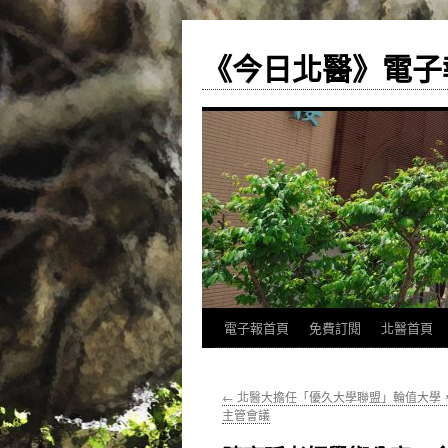
《今日北醫》電子
跳
電子報首頁
免費訂閱
北醫首頁
至
←
北醫大擔任「優久大學聯盟」輪值大學
主
主管會議
要