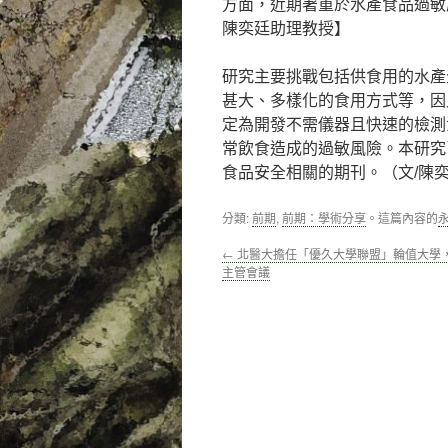
方面，近期著重於水產食品過敏
陳奕廷助理教授】
研究主要挑戰包括供食用的水產
甚大、多樣化的食用方式等，因
定為開發不需儀器且快速的檢測
常飲食造成的過敏風險。本研究
食品安全相關的期刊。（文/陳
分類:
前期
,
前期：學術分享
。這篇內容的
←
北醫大擔任「優久大學聯盟」輪值大學
主管會議