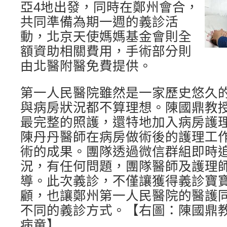
亞4地出發，同時在鄭州會合，
共同準備為期一週的義診活
動，北京天使媽媽基金會則全
額資助相關費用，手術部分則
由北醫附醫免費提供。
第一人民醫院雖然是一家歷史悠久
與病房狀況都不算理想。陳國鼎教
最完整的照護，還特地加入病房護
陳丹丹醫師在病房做術後的護理工
術的成果。團隊透過微信群組即時
況，有任何問題，團隊醫師及護理
導。此次義診，不僅讓獲得義診寶
顧，也讓鄭州第一人民醫院的醫護
不同的義診方式。【右圖：陳國鼎
病童】