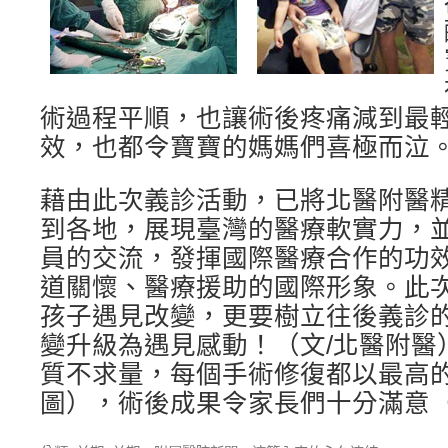
術過程平順，也讓術後疼痛減到最
效，也都令寶寶的媽媽們喜極而泣
藉由此次義診活動，已將北醫附醫
到各地，展現臺灣的醫療軟實力，
員的交流，發揮國際醫療合作的功
道關懷、醫療援助的國際形象。此
孩子遇見改變，更要樹立往後義診
變升級為遇見感動！（文/北醫附醫
質不求量，每個手術修復都以最高
圖），術後成果令家長們十分滿意