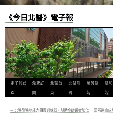
《今日北醫》電子報
跳
電子報首
免費訂
北醫首
北醫附
萬芳醫
雙和
至
頁
閱
頁
醫
院
院
主
←
北醫附醫以能力回復訓練器，幫助高齡長者強化
國際醫療放
要