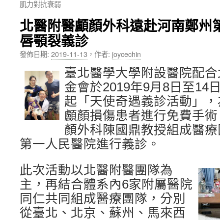
肌力對抗衰弱
內
北醫附醫顱顏外科遠赴河南鄭州
容
唇顎裂義診
發佈日期:
2019-11-13
，
作者:
joycechin
臺北醫學大學附設醫院配合
金會於2019年9月8日至1
起「天使奇遇義診活動」，
顱顏損傷患者進行免費手術
顏外科陳國鼎教授組成醫療
第一人民醫院進行義診。
此次活動以北醫附醫團隊為
主，再結合體系內6家附屬醫院
同仁共同組成醫療團隊，分別
從臺北、北京、蘇州、馬來西