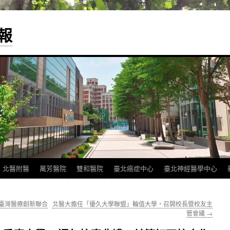
報
北醫附醫
萬芳醫院
雙和醫院
臺北癌症中心
臺北神經醫學中心
與臺灣醫療創新聯合
北醫大擔任「優久大學聯盟」輪值大學，召開校長暨校友主
管會議
→