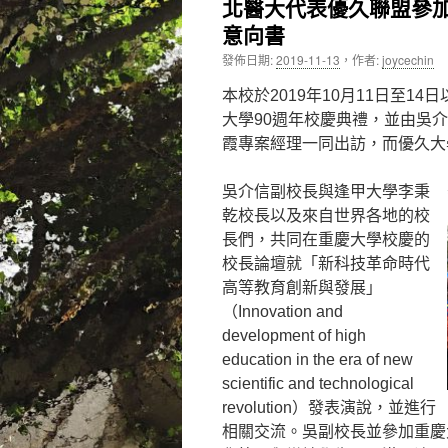
北醫大代表優久聯盟參加
意向書
內
發佈日期:
2019-11-13
，
作者:
joycechin
容
本校於2019年10月11日至1
大學90週年校慶典禮，並由吳
霞專案經理一同出訪，而優久大
吳介信副校長與逢甲大學李秉
乾校長以及來自世界各地的校
長們，共同在重慶大學校慶的
校長論壇就「新科技革命時代
高等教育創新與發展」
（Innovation and
development of high
education in the era of new
scientific and technological
revolution）發表演說，並進行
相關交流。吳副校長並參加重慶