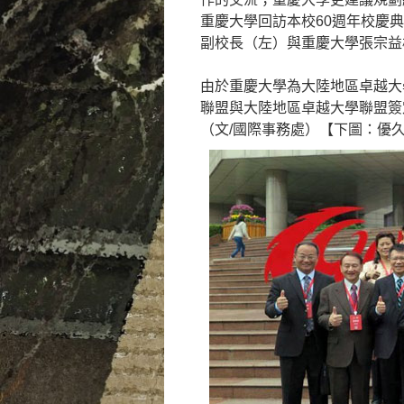
重慶大學回訪本校60週年校慶
副校長（左）與重慶大學張宗益
由於重慶大學為大陸地區卓越大
聯盟與大陸地區卓越大學聯盟簽
（文/國際事務處）【下圖：優