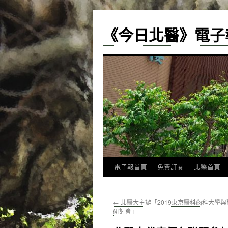
《今日北醫》電子
跳
電子報首頁
免費訂閱
北醫首頁
至
←
北醫大主辦「2019東京醫科齒科大學
主
研討會」
要