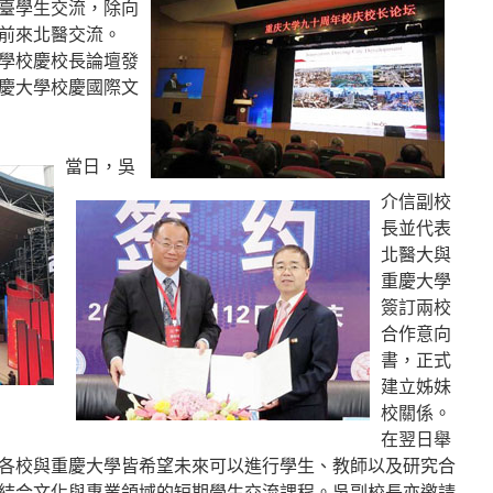
臺學生交流，除向
前來北醫交流。
學校慶校長論壇發
慶大學校慶國際文
當日，吳
介信副校
長並代表
北醫大與
重慶大學
簽訂兩校
合作意向
書，正式
建立姊妹
校關係。
在翌日舉
各校與重慶大學皆希望未來可以進行學生、教師以及研究合
結合文化與專業領域的短期學生交流課程。吳副校長亦邀請