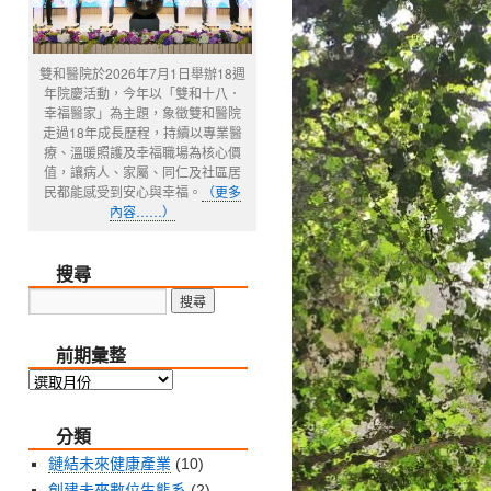
雙和醫院於2026年7月1日舉辦18週
年院慶活動，今年以「雙和十八．
幸福醫家」為主題，象徵雙和醫院
走過18年成長歷程，持續以專業醫
療、溫暖照護及幸福職場為核心價
值，讓病人、家屬、同仁及社區居
民都能感受到安心與幸福。
（更多
內容……）
搜尋
前期彙整
前
期
分類
彙
整
鏈結未來健康產業
(10)
創建未來數位生態系
(2)