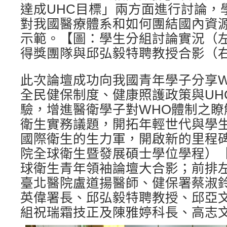
達成UHC目標」兩方面進行討論，
對我國醫療體系和如何團結國內資
示範。【圖：學生分組討論實況（
得獎團隊與邱弘毅特聘教授合影（
此次論壇成功向我國青年學子分享W
全民健保制度、健康照護政策與UH
驗，增進醫衛學子對WHO體制之瞭
衛生實務議題，開拓年輕世代與學
國際衛生的生力軍，開啟新的里程碑
院全球衛生暨發展碩士學位學程）【下
球衛生青年領袖論壇大合影；前排
臺北醫院盧道揚醫師、健保署蔡淑
英偉署長、邱弘毅特聘教授、邱亞
組祝瑞霜技正及陳雅婷科長、高志