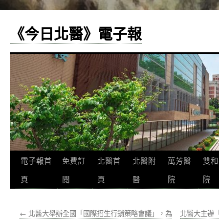
《今日北醫》電子報
跳
電子報首
免費訂
北醫首
北醫附
萬芳醫
雙和
至
頁
閱
頁
醫
院
院
主
←
北醫大舉辦全國「國際招生行銷策略會議」，為
北醫大主辦「
要