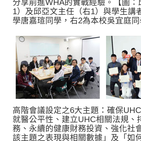
分享前進WHA的實戰經驗。【圖：
1）及邱亞文主任（右1）與學生講
學唐嘉瑄同學，右2為本校吳宜庭同
高階會議設定之6大主題：確保UH
就醫公平性、建立UHC相關法規、
務、永續的健康財務投資、強化社
該主題之表現與相關數據」及「如