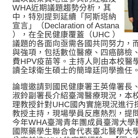
WHA近期議題趨勢分析，其
中，特別提到延續「阿斯塔納
宣言」（Declaration of Astana
），在全民健康覆蓋（UHC ）
議題的各面向亟需各國共同努力，
與強項，包括數位醫療、四癌篩檢
費HPV疫苗等。主持人則由本校醫
讀全球衛生碩士的簡瑋廷同學擔任
論壇邀請到國民健康署王英偉署長
淑鈴副署長介紹臺灣醫療現況，本
理教授針對UHC國內實施現況進行
教授主持，現場學員反應熱烈，提
今年WHA臺灣青年團成員臺灣大學
國際藥學生聯合會代表臺北醫學大