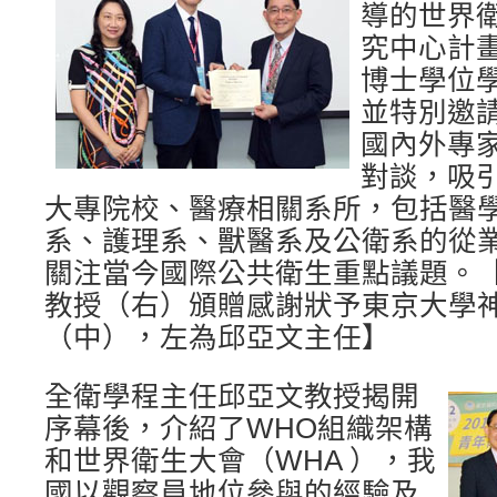
導的世界
究中心計
博士學位
並特別邀
國內外專
對談，吸
大專院校、醫療相關系所，包括醫
系、護理系、獸醫系及公衛系的從
關注當今國際公共衛生重點議題。
教授（右）頒贈感謝狀予東京大學
（中），左為邱亞文主任】
全衛學程主任邱亞文教授揭開
序幕後，介紹了WHO組織架構
和世界衛生大會（WHA ），我
國以觀察員地位參與的經驗及