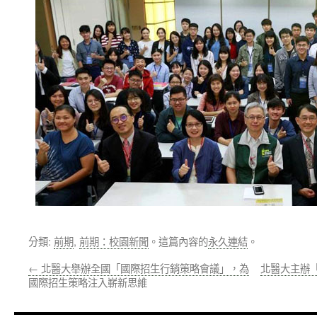
分類:
前期
,
前期：校園新聞
。這篇內容的
永久連結
。
←
北醫大舉辦全國「國際招生行銷策略會議」，為
北醫大主辦「
國際招生策略注入嶄新思維