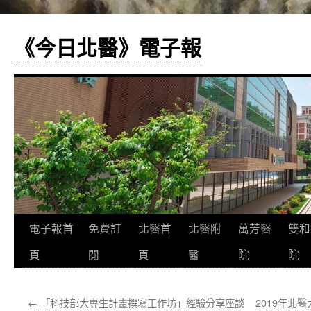
《今日北醫》電子報
跳
電子報首
免費訂
北醫首
北醫附
萬芳醫
雙和
至
頁
閱
頁
醫
院
院
主
←
「科技部大專生計畫撰寫工作坊」經驗分享座談
2019年北
要