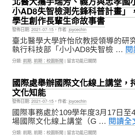
北醫大攜手瑞芳、義方與忠孝國
學
冠
評
小AD8失智檢測先鋒科普計畫」
院
疫
估
鄭
情
之
學生創作長輩生命故事書
信
緊
系
忠
急
統
發佈日期:
2021-07-15
，
作者:
joycechin
院
紓
開
長
臺北醫學大學許怡欣教授領導的研究
困
發〉
談
專
中
執行科技部「小小AD8失智檢 …
閱
「牙
案〉
醫
中
在
分類:
前期
,
前期：校園新聞
|
留言功能已關閉
師
〈北
如
醫
何
大
國際處舉辦國際文化線上講堂，
面
攜
對
文化知能
手
新
瑞
冠
發佈日期:
2021-07-15
，
作者:
joycechin
芳、
肺
義
國際事務處於109學年度3月17日至
炎
方
的
場國際文化線上講堂（G …
閱讀全
與
衝
忠
擊」〉
在
分類:
前期
,
前期：校園新聞
|
留言功能已關閉
孝