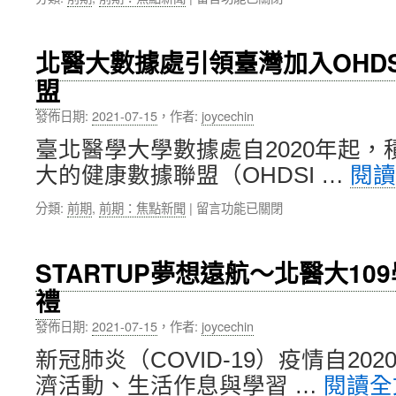
〈北
聯
醫
臺
大
灣
北醫大數據處引領臺灣加入OHD
4
最
盟
度
佳
蟬
大
發佈日期:
2021-07-15
，
作者:
joycechin
聯
學
《遠
醫
臺北醫學大學數據處自2020年起
見》
科
大的健康數據聯盟（OHDSI …
閱
「台
類
灣
冠
在
分類:
前期
,
前期：焦點新聞
|
留言功能已關閉
最
軍〉
〈北
佳
中
醫
大
大
學
STARTUP夢想遠航～北醫大1
數
排
禮
據
行
處
榜」，
發佈日期:
2021-07-15
，
作者:
joycechin
引
醫
領
科
新冠肺炎（COVID-19）疫情自20
臺
與
濟活動、生活作息與學習 …
閱讀
灣
私