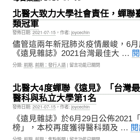
內
北醫大致力大學社會責任，蟬聯
類冠軍
容
發佈日期:
2021-07-15
，
作者:
joycechin
儘管這兩年新冠肺炎疫情嚴峻，6月
《遠見雜誌》2021台灣最佳大 …
在
分類:
前期
,
前期：發行人語
|
留言功能已關閉
〈北
醫
大
北醫大4度蟬聯《遠見》「台灣
致
醫科與私立大學第1名
力
大
發佈日期:
2021-07-15
，
作者:
joycechin
學
社
《遠見雜誌》於6月29日公佈202
會
榜」，本校再度獲得醫科類及 …
閱
責
任，
在
分類:
前期
,
前期：焦點新聞
|
留言功能已關閉
蟬