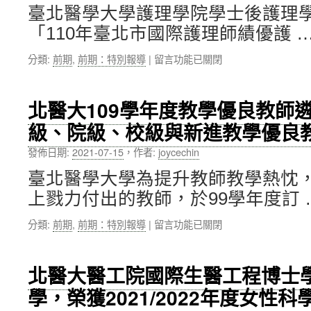
醫
臺北醫學大學護理學院學士後護理
療
「110年臺北市國際護理師績優護 
碩
士
在
分類:
前期
,
前期：特別報導
|
留言功能已關閉
在
〈北
職
醫
專
大
班
北醫大109學年度教學優良教師
護
彭
級、院級、校級與新進教學優良教
理
徐
學
鈞
發佈日期:
2021-07-15
，
作者:
joycechin
院
老
蔡
師，
臺北醫學大學為提升教師教學熱忱
秀
榮
上戮力付出的教師，於99學年度訂 
婷
獲
主
2021WDIC
在
分類:
前期
,
前期：特別報導
|
留言功能已關閉
任，
國
〈北
榮
際
醫
獲
傑
大
110
出
北醫大醫工院國際生醫工程博士學位
109
年
發
學，榮獲2021/2022年度女性
學
臺
明
年
北
家