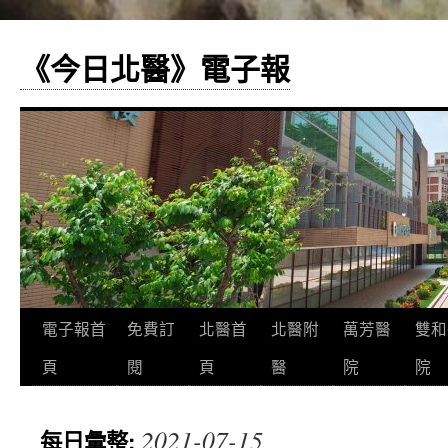
《今日北醫》電子報
跳
電子報首
免費訂
北醫首
北醫附
萬芳醫
雙和
至
頁
閱
頁
醫
院
院
主
2021-07-15
每日彙整:
要