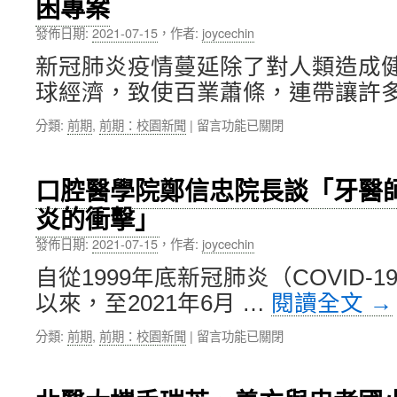
困專案
長
學
進
期
程
教
發佈日期:
2021-07-15
，
作者:
joycechin
照
Anita
學
護
同
優
新冠肺炎疫情蔓延除了對人類造成
碩
學，
良
球經濟，致使百業蕭條，連帶讓許多
士
榮
教
學
獲
師
在
分類:
前期
,
前期：校園新聞
|
留言功能已關閉
位
2021/2022
共
〈北
學
年
33
醫
程
度
人〉
大
林
女
口腔醫學院鄭信忠院長談「牙醫
中
陪
恭
性
炎的衝擊」
同
宏
科
學
老
學
發佈日期:
2021-07-15
，
作者:
joycechin
度
師
未
過
學
來
自從1999年底新冠肺炎（COVID-
疫
術
獎
以來，至2021年6月 …
閱讀全文
→
情
分
學
困
享：
金〉
在
分類:
前期
,
前期：校園新聞
|
留言功能已關閉
境，
遠
中
〈口
推
距
腔
出
精
醫
新
準