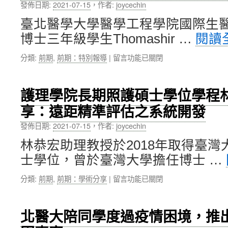
發佈日期:
2021-07-15
，
作者:
joycechin
度
市
發
教
國
明
臺北醫學大學醫學工程學院國際生
學
際
鉑
博士三年級學生Thomashir …
閱讀
優
護
金
良
理
獎
在
分類:
前期
,
前期：特別報導
|
留言功能已關閉
教
師
及
〈北
師
績
學
醫
遴
優
術
大
選，
護
護理學院長期照護碩士學位學程
貢
醫
系
理
獻
享：遠距精準評估之系統開發
工
所
人
獎〉
院
學
員
中
發佈日期:
2021-07-15
，
作者:
joycechin
國
位
獎〉
際
學
中
林恭宏助理教授於2018年取得臺
生
程
士學位，曾於臺灣大學擔任博士 …
醫
級、
工
院
在
分類:
前期
,
前期：學術分享
|
留言功能已關閉
程
級、
〈護
博
校
理
士
級
學
學
與
北醫大陪同學度過疫情困境，推
院
位
新