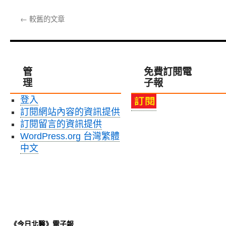
化
小
〈圖
式
知
高
書
設
←
較舊的文章
能〉
年
館
計
中
級
舉
競
學
辦
賽〉
生
RG
中
創
擂
管
免費訂閱電
作
台
理
子報
長
賽，
輩
鼓
登入
生
勵
訂閱網站內容的資訊提供
命
北
故
醫
訂閱留言的資訊提供
事
大
WordPress.org 台灣繁體
書〉
體
中文
中
系
研
究
人
員
完
整
《今日北醫》電子報
登