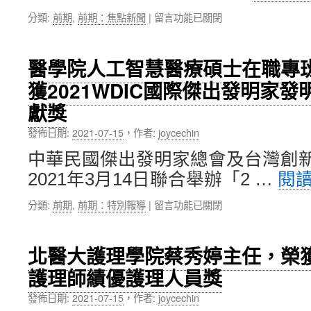
加
立
在
分類:
前期
,
前期：焦點新聞
|
留言功能已關閉
入
大
〈STARTUP
OHDSI
學
夢
國
第
想
際
1
醫學院人工智慧醫療碩士在職專
遠
健
名〉
獲2021WDIC國際傑出發明家
航
康
中
～
數
獻獎
北
據
醫
聯
發佈日期:
2021-07-15
，
作者:
joycechin
大
盟〉
109
中華民國傑出發明家總會及台灣創
中
學
2021年3月14日聯合舉辦「2 …
閱
年
度
在
分類:
前期
,
前期：特別報導
|
留言功能已關閉
線
〈醫
上
學
畢
院
北醫大護理學院蔡秀婷主任，榮獲
業
人
典
護理師績優護理人員獎
工
禮〉
智
中
發佈日期:
2021-07-15
，
作者:
joycechin
慧