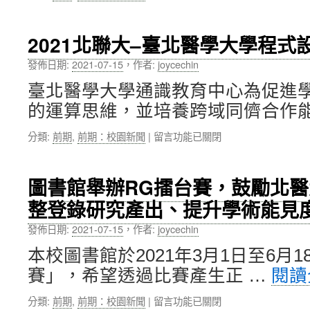
中
〈國
國
際
小，
處
共
2021北聯大–臺北醫學大學程式
舉
同
辦
參
發佈日期:
2021-07-15
，
作者:
joycechin
國
與
臺北醫學大學通識教育中心為促進
際
「小
文
小
的運算思維，並培養跨域同儕合作能
化
AD8
線
失
在
分類:
前期
,
前期：校園新聞
|
留言功能已關閉
上
智
〈2021
講
檢
北
堂，
測
聯
圖書館舉辦RG擂台賽，鼓勵北
持
先
大
續
鋒
整登錄研究產出、提升學術能見
–
培
科
臺
養
發佈日期:
2021-07-15
，
作者:
joycechin
普
北
學
計
醫
本校圖書館於2021年3月1日至6月
生
畫」，
學
國
帶
賽」，希望透過比賽產生正 …
閱讀
大
際
領
學
文
國
在
分類:
前期
,
前期：校園新聞
|
留言功能已關閉
程