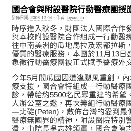
國合會與附設醫院行動醫療團授
內
發佈日期:
2006-12-04
，
作者:
joycechin
容
時序進入秋冬，財團法人國際合作發
與本校附設醫院合作組成一行動醫療
往中南美洲的瓜地馬拉及宏都拉斯
優質的醫療服務，本團於11月13
象徵行動醫療團被正式賦予醫療外
今年5月間瓜國因遭逢颶風重創，
療支援，國合會特組成一行動醫療
診，帶給約5500名民眾重建的希
人辦公室之邀，再次籌組行動醫療
—北碇(Peten)，散佈台灣的愛到
醫療無國界的精神，附設醫院特別
遣，由院長吳志雄領軍，國合會陳