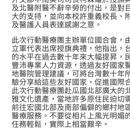
及北醫附醫不辭辛勞的付出，是對
大的支持，並向本校許重義校長、
及醫護人員表達感謝之意。
此次行動醫療團主辦單位國合會，
立軍代表出席授旗典禮，他指出，
的水平在過去數十年來大幅提昇，
豐沛專業人力資源，透過友好國家
地醫院管理建議，可將台灣數十年
驗分享給這些友好國家，促進國際
此次行動醫療團赴瓜國北部廣大的
雅文化遺產，當地許多原住民迫切
前往宏國北部及南部偏僻的鄉村地
醫療服務。不要從相片上風光明媚
任務輕鬆，實際上相當艱辛。