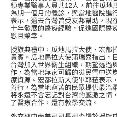
領專業醫事人員共12人，前往瓜地
為期一個月的義診，與當地醫院進
表示，過去台灣曾受友邦幫助，現
十年發展的醫療經驗，促進國際醫
慰且榮幸。
授旗典禮中，瓜地馬拉大使、宏都
貴賓。瓜地馬拉大使蒲瑞嘉指出，
台灣加入世界衛生組織，期望透過
作，為當地無家可歸的災民雪中送
療資源。宏都拉斯大使畢耶菈表示
善行，為當地窮苦的民眾提供最溫
將永遠不會忘記對台灣的感激之情
了醫療合作，還有教學交流。
外交部中南美司司長柯森耀於授旗