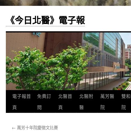
《今日北醫》電子報
跳
電子報首
免費訂
北醫首
北醫附
萬芳醫
雙和
至
頁
閱
頁
醫
院
院
主
←
萬芳十年院慶徵文比賽
要