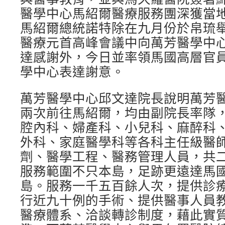
醫學中心馬紹爾醫療服務團深獲當
馬紹爾總統諾特除在九月份於帛琉
醫療元首高峰會議中向萬芳醫學中
達感謝外，今日並率領馬國高層官
學中心表達謝意。
萬芳醫學中心邱文達院長說明萬芳
兩次前往馬紹爾，均由副院長率隊
腔內科、婦產科、小兒科、麻醉科
外科、家庭醫學科等各科主任級醫
劑、醫學工程、醫務管理人員，共
服務範圍不只本島，足跡更遠達馬國
島。服務一千五百餘人次，提供診
行近九十例的手術、提供醫事人員
醫療體系、洽談轉診制度，藉此實