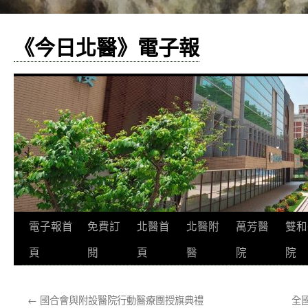
《今日北醫》電子報
跳
電子報首
免費訂
北醫首
北醫附
萬芳醫
雙和
至
頁
閱
頁
醫
院
院
主
←
國合會與附設醫院行動醫療團授旗典禮
全
要