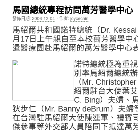
馬國總統專程訪問萬芳醫學中心
內
發佈日期:
2006-12-04
，
作者:
joycechin
容
馬紹爾共和國諾特總統（Dr. Kessai H
月17日上午親自至本校萬芳醫學中
遣醫療團赴馬紹爾的萬芳醫學中心
諾特總統極為重視
別率馬紹爾總統辦
（Mr. Christop
紹爾駐台大使葉艾炳（M
C. Bing）夫
狄步仁（Mr. Banny deBrum
在台灣駐馬紹爾大使陳連軍、禮賓
傑參事等外交部人員陪同下抵達萬