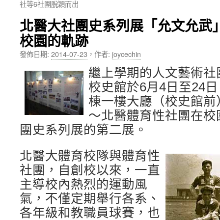
社等6社團脫穎而出
內
北醫大社團史系列展「允文允武
容
校園的軌跡
發佈日期:
2014-07-23
，
作者:
joycechin
繼上學期的人文藝術社
校史館於6月4日至24
棟一樓大廳（校史館前
～北醫體育性社團在校
團史系列展的第二展。
北醫大體育校隊與體育性
社團，自創校以來，一直
主導校內熱烈的運動風
氣，不僅定期舉行各系、
各年級和教職員球賽，也