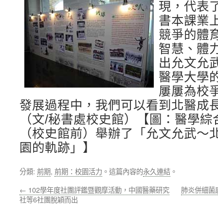
現，代表
書本課業
競爭的體
智慧、體
出允文允
醫學大學的
屢屢為校
發展過程中，我們可以看到北醫成
（文/秘書處校史館）【圖：醫學綜
（校史館前）舉辦了「允文允武～
園的軌跡」】
分類:
前期
,
前期：校園活力
。這篇內容的
永久連結
。
←
102學年度社團評鑑暨觀摩活動，中國醫藥研究
肺炎併細菌
社等6社團脫穎而出