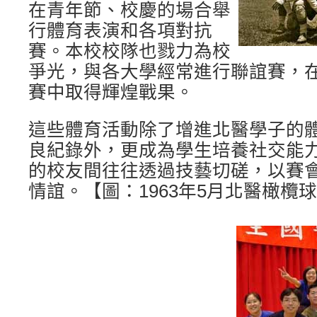
在青年節、校慶的場合舉
行體育表演和各項對抗
賽。本校校隊也戮力為校
爭光，與各大學經常進行聯誼賽，
賽中取得輝煌戰果。
這些體育活動除了增進北醫學子的
良紀錄外，更成為學生培養社交能
的校友間往往透過技藝切磋，以賽
情誼。【圖：1963年5月北醫橄欖