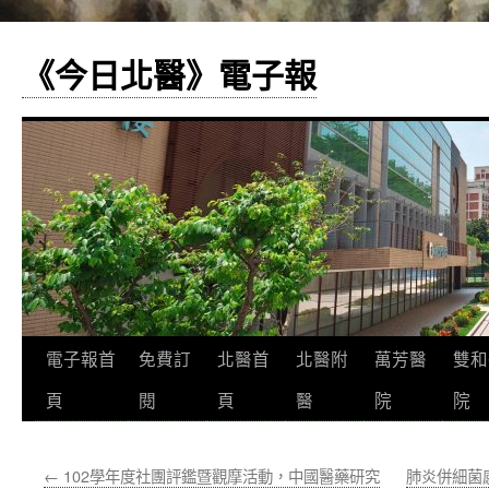
《今日北醫》電子報
跳
電子報首
免費訂
北醫首
北醫附
萬芳醫
雙和
至
頁
閱
頁
醫
院
院
主
←
102學年度社團評鑑暨觀摩活動，中國醫藥研究
肺炎併細菌
要