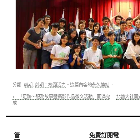
分類:
前期
,
前期：校園活力
。這篇內容的
永久連結
。
←
「足跡～服務故事暨攝影作品徵文活動」圓滿完
北醫大社團
成
管
免費訂閱電