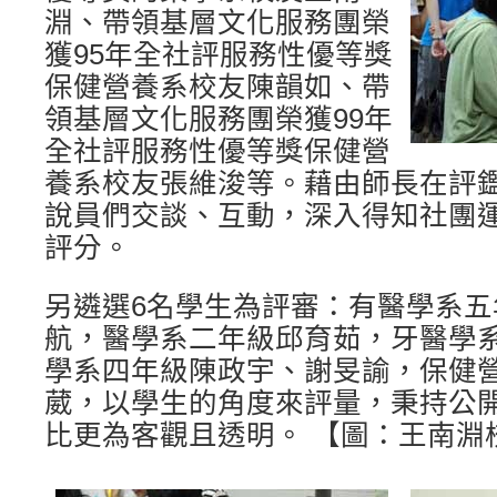
淵、帶領基層文化服務團榮
獲95年全社評服務性優等獎
保健營養系校友陳韻如、帶
領基層文化服務團榮獲99年
全社評服務性優等獎保健營
養系校友張維浚等。藉由師長在評
說員們交談、互動，深入得知社團
評分。
另遴選6名學生為評審：有醫學系五
航，醫學系二年級邱育茹，牙醫學
學系四年級陳政宇、謝旻諭，保健
葳，以學生的角度來評量，秉持公
比更為客觀且透明。 【圖：王南淵