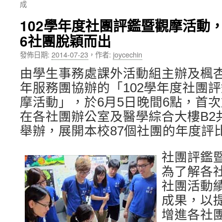
成
內
102學年度社團評鑑暨觀摩活動
容
6社團脫穎而出
發佈日期:
2014-07-23
，
作者:
joycechin
由學生事務處課外活動組主辦及楓
年服務團協辦的「102學年度社團
摩活動」，於6月5日晚間6點，首
在各社團辦公室及醫學綜合大樓B2
舉辦，展開本校87個社團的年度評
社團評鑑
為了解各
社團活動
成果，以
增進各社