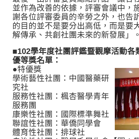
並作為改善的依據，評審會議中，
謝各位評審委員的辛勞之外，也告
的目的並不是要分出高低，而是要
解傳承、共創社團未來的新發展」
■102學年度社團評鑑暨觀摩活動
優等獎名單：
●特優獎
學術藝性社團：中國醫藥研
究社
服務性社團：楓杏醫學青年
服務團
康樂性社團：國際標準舞社
聯誼性社團：華僑同學會
體育性社團：排球社