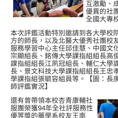
互激勵、
優異的社
全國大專
本次評鑑活動特別邀請到各大學校
方的師長，以及北醫大優秀社團校
服務學習中心主任邱佳慧、中國文
宗顯組長、銘傳大學課指組組長高
課指組組長江夙冠組長、輔仁大學
長、景文科技大學課指組組長王忠
學課指組張毓容組員等。【圖：長
師評鑑實況】
還有曾帶領本校杏青康輔社
服團榮獲94年全社評服務性
優等獎的藥學系校友王南