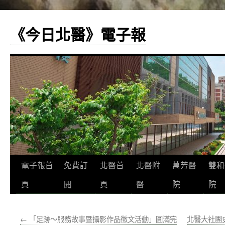
《今日北醫》電子報
跳
電子報首
免費訂
北醫首
北醫附
萬芳醫
雙和
至
頁
閱
頁
醫
院
院
主
←
「足跡～服務故事暨攝影作品徵文活動」圓滿完
北醫大社團
要